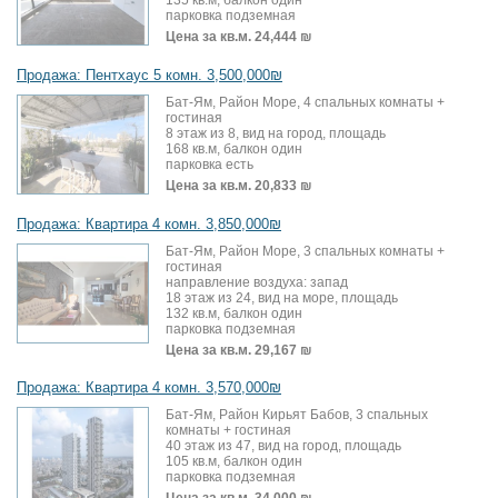
135 кв.м, балкон один
парковка подземная
Цена за кв.м.
24,444 ₪
Продажа: Пентхаус 5 комн. 3,500,000₪
Бат-Ям, Район Море, 4 спальных комнаты +
гостиная
8 этаж из 8, вид на город, площадь
168 кв.м, балкон один
парковка есть
Цена за кв.м.
20,833 ₪
Продажа: Квартира 4 комн. 3,850,000₪
Бат-Ям, Район Море, 3 спальных комнаты +
гостиная
направление воздуха: запад
18 этаж из 24, вид на море, площадь
132 кв.м, балкон один
парковка подземная
Цена за кв.м.
29,167 ₪
Продажа: Квартира 4 комн. 3,570,000₪
Бат-Ям, Район Кирьят Бабов, 3 спальных
комнаты + гостиная
40 этаж из 47, вид на город, площадь
105 кв.м, балкон один
парковка подземная