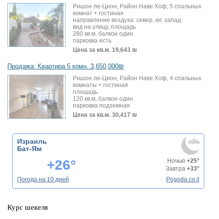
Ришон ле-Цион, Район Наве Хоф, 5 спальных
комнат + гостиная
направление воздуха: север, юг, запад
вид на улицу, площадь
280 кв.м, балкон один
парковка есть
Цена за кв.м.
19,643 ₪
Продажа: Квартира 5 комн. 3,650,000₪
Ришон ле-Цион, Район Наве Хоф, 4 спальных
комнаты + гостиная
площадь
120 кв.м, балкон один
парковка подземная
Цена за кв.м.
30,417 ₪
Израиль
Бат-Ям
+26°
Ночью
+25°
Завтра
+33°
Погода на 10 дней
Pogoda.co.il
Курс шекеля