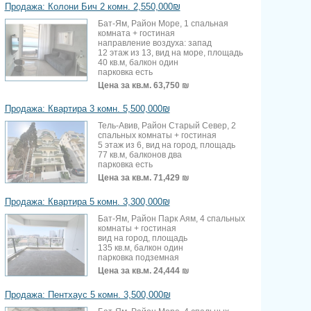
Продажа: Колони Бич 2 комн. 2,550,000₪
Бат-Ям, Район Море, 1 спальная
комната + гостиная
направление воздуха: запад
12 этаж из 13, вид на море, площадь
40 кв.м, балкон один
парковка есть
Цена за кв.м.
63,750 ₪
Продажа: Квартира 3 комн. 5,500,000₪
Тель-Авив, Район Старый Север, 2
спальных комнаты + гостиная
5 этаж из 6, вид на город, площадь
77 кв.м, балконов два
парковка есть
Цена за кв.м.
71,429 ₪
Продажа: Квартира 5 комн. 3,300,000₪
Бат-Ям, Район Парк Аям, 4 спальных
комнаты + гостиная
вид на город, площадь
135 кв.м, балкон один
парковка подземная
Цена за кв.м.
24,444 ₪
Продажа: Пентхаус 5 комн. 3,500,000₪