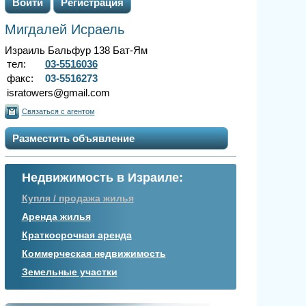
Войти
Регистрация
Мигдалей Исраель
Израиль Бальфур 138 Бат-Ям
тел:
03-5516036
факс:
03-5516273
isratowers@gmail.com
Связаться с агентом
Разместить объявление
Недвижимость в Израиле:
Купля / продажа жилья
Аренда жилья
Краткосрочная аренда
Коммерческая недвижимость
Земельные участки