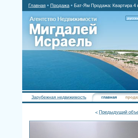
Главная
Продажа
Бат-Ям Продажа: Квартира 4 
русск
Зарубежная недвижимость
главная
прода
Предыдущий
объе