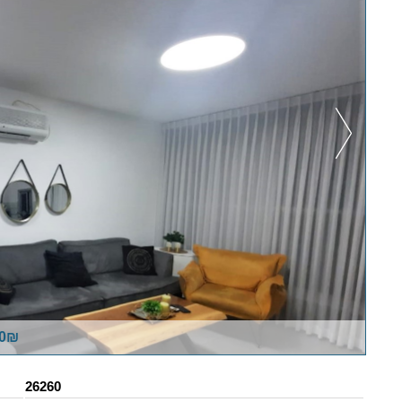
00₪
26260