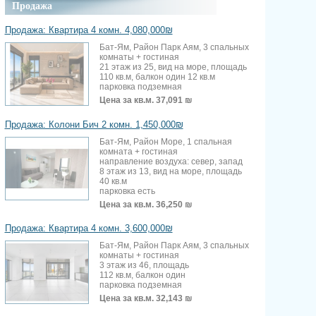
Продажа
Продажа: Квартира 4 комн. 4,080,000₪
Бат-Ям, Район Парк Аям, 3 спальных
комнаты + гостиная
21 этаж из 25, вид на море, площадь
110 кв.м, балкон один 12 кв.м
парковка подземная
Цена за кв.м.
37,091 ₪
Продажа: Колони Бич 2 комн. 1,450,000₪
Бат-Ям, Район Море, 1 спальная
комната + гостиная
направление воздуха: север, запад
8 этаж из 13, вид на море, площадь
40 кв.м
парковка есть
Цена за кв.м.
36,250 ₪
Продажа: Квартира 4 комн. 3,600,000₪
Бат-Ям, Район Парк Аям, 3 спальных
комнаты + гостиная
3 этаж из 46, площадь
112 кв.м, балкон один
парковка подземная
Цена за кв.м.
32,143 ₪