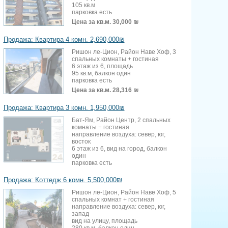
105 кв.м
парковка есть
Цена за кв.м.
30,000 ₪
Продажа: Квартира 4 комн. 2,690,000₪
Ришон ле-Цион, Район Наве Хоф, 3
спальных комнаты + гостиная
6 этаж из 6, площадь
95 кв.м, балкон один
парковка есть
Цена за кв.м.
28,316 ₪
Продажа: Квартира 3 комн. 1,950,000₪
Бат-Ям, Район Центр, 2 спальных
комнаты + гостиная
направление воздуха: север, юг,
восток
6 этаж из 6, вид на город, балкон
один
парковка есть
Продажа: Коттедж 6 комн. 5,500,000₪
Ришон ле-Цион, Район Наве Хоф, 5
спальных комнат + гостиная
направление воздуха: север, юг,
запад
вид на улицу, площадь
280 кв.м, балкон один