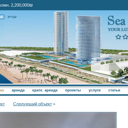
комн. 2,200,000₪
ий
עברית
жа
аренда
кратк. аренда
проекты
услуги
статьи
кт
Следующий
объект