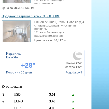
парковка есть
Цена за кв.м.
19,643 ₪
Продажа: Квартира 5 комн. 3,650,000₪
Ришон ле-Цион, Район Наве Хоф, 4
спальных комнаты + гостиная
площадь
120 кв.м, балкон один
парковка подземная
Цена за кв.м.
30,417 ₪
Израиль
Бат-Ям
+28°
Ночью
+24°
Завтра
+32°
Погода на 10 дней
Pogoda.co.il
Курс шекеля
$
USD
3.01
▲
€
EURO
3.48
▲
£
GBP
4.06
▲