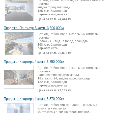
Бат-Ям, Район Парк Аям, 4 спальных комнаты +
гостиная
вид на город, площадь
135 кв.м, балкон один
парковка подземная
Цена за кв.м.
24,444 ₪
Продажа: Пентхаус 5 комн. 3,500,000₪
Бат-Ям, Район Море, 4 спальных комнаты +
гостиная
8 этаж из 8, вид на город, площадь
168 кв.м, балкон один
парковка есть
Цена за кв.м.
20,833 ₪
Продажа: Квартира 4 комн. 3,850,000₪
Бат-Ям, Район Море, 3 спальных комнаты +
гостиная
направление воздуха: запад
18 этаж из 24, вид на море, площадь
132 кв.м, балкон один
парковка подземная
Цена за кв.м.
29,167 ₪
Продажа: Квартира 4 комн. 3,570,000₪
Бат-Ям, Район Кирьят Бабов, 3 спальных
комнаты + гостиная
40 этаж из 47, вид на город, площадь