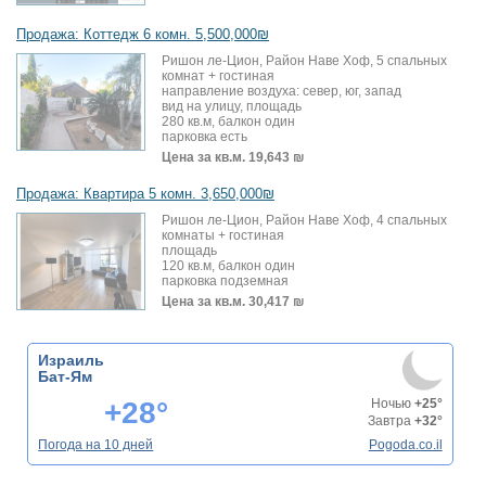
Продажа: Коттедж 6 комн. 5,500,000₪
Ришон ле-Цион, Район Наве Хоф, 5 спальных
комнат + гостиная
направление воздуха: север, юг, запад
вид на улицу, площадь
280 кв.м, балкон один
парковка есть
Цена за кв.м.
19,643 ₪
Продажа: Квартира 5 комн. 3,650,000₪
Ришон ле-Цион, Район Наве Хоф, 4 спальных
комнаты + гостиная
площадь
120 кв.м, балкон один
парковка подземная
Цена за кв.м.
30,417 ₪
Израиль
Бат-Ям
+28°
Ночью
+25°
Завтра
+32°
Погода на 10 дней
Pogoda.co.il