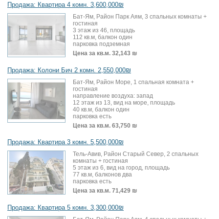
Продажа: Квартира 4 комн. 3,600,000₪
Бат-Ям, Район Парк Аям, 3 спальных комнаты +
гостиная
3 этаж из 46, площадь
112 кв.м, балкон один
парковка подземная
Цена за кв.м.
32,143 ₪
Продажа: Колони Бич 2 комн. 2,550,000₪
Бат-Ям, Район Море, 1 спальная комната +
гостиная
направление воздуха: запад
12 этаж из 13, вид на море, площадь
40 кв.м, балкон один
парковка есть
Цена за кв.м.
63,750 ₪
Продажа: Квартира 3 комн. 5,500,000₪
Тель-Авив, Район Старый Север, 2 спальных
комнаты + гостиная
5 этаж из 6, вид на город, площадь
77 кв.м, балконов два
парковка есть
Цена за кв.м.
71,429 ₪
Продажа: Квартира 5 комн. 3,300,000₪