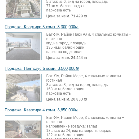
5 этаж из 6, вид на город, площадь
77 кв.м, балконов два
парковка есть
Цена за кв.м.
71,429 ₪
Продажа: Квартира 5 комн. 3,300,000₪
Бат-Ям, Район Парк Аям, 4 спальных комнаты +
гостиная
вид на город, площадь
135 кв.м, балкон один
парковка подземная
Цена за кв.м.
24,444 ₪
Продажа: Пентхаус 5 комн. 3,500,000₪
Бат-Ям, Район Море, 4 спальных комнаты +
гостиная
8 этаж из 8, вид на город, площадь
168 кв.м, балкон один
парковка есть
Цена за кв.м.
20,833 ₪
Продажа: Квартира 4 комн. 3,850,000₪
Бат-Ям, Район Море, 3 спальных комнаты +
гостиная
направление воздуха: запад
18 этаж из 24, вид на море, площадь
132 кв.м, балкон один