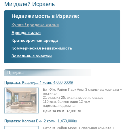
Мигдалей Исраель
Недвижимость в Израиле:
Купля / продажа жилья
Аренда жилья
Краткосрочная аренда
Коммерческая недвижимость
Земельные участки
Продажа
Продажа: Квартира 4 комн. 4,080,000₪
Бат-Ям, Район Парк Аям, 3 спальных комнаты +
гостиная
21 этаж из 25, вид на море, площадь
110 кв.м, балкон один 12 кв.м
парковка подземная
Цена за кв.м.
37,091 ₪
Продажа: Колони Бич 2 комн. 1,450,000₪
Бат-Ям, Район Море, 1 спальная комната +