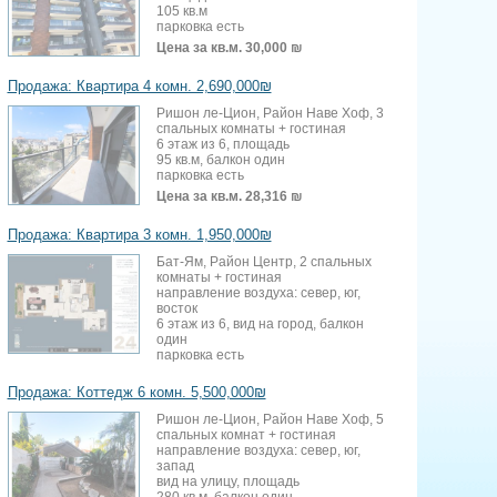
105 кв.м
парковка есть
Цена за кв.м.
30,000 ₪
Продажа: Квартира 4 комн. 2,690,000₪
Ришон ле-Цион, Район Наве Хоф, 3
спальных комнаты + гостиная
6 этаж из 6, площадь
95 кв.м, балкон один
парковка есть
Цена за кв.м.
28,316 ₪
Продажа: Квартира 3 комн. 1,950,000₪
Бат-Ям, Район Центр, 2 спальных
комнаты + гостиная
направление воздуха: север, юг,
восток
6 этаж из 6, вид на город, балкон
один
парковка есть
Продажа: Коттедж 6 комн. 5,500,000₪
Ришон ле-Цион, Район Наве Хоф, 5
спальных комнат + гостиная
направление воздуха: север, юг,
запад
вид на улицу, площадь
280 кв.м, балкон один