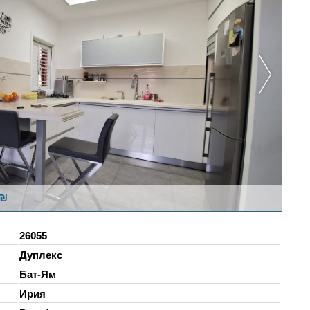
0₪
26055
Дуплекс
Бат-Ям
Ирия