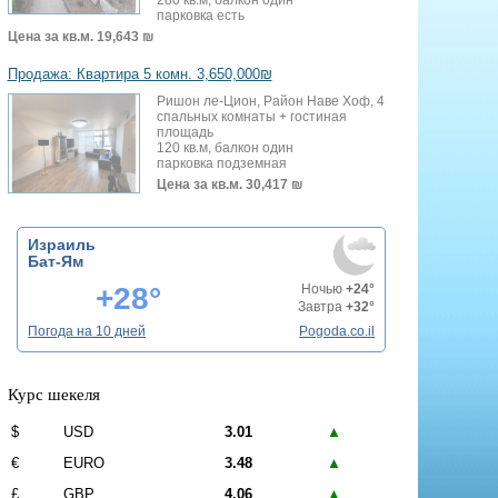
парковка есть
Цена за кв.м.
19,643 ₪
Продажа: Квартира 5 комн. 3,650,000₪
Ришон ле-Цион, Район Наве Хоф, 4
спальных комнаты + гостиная
площадь
120 кв.м, балкон один
парковка подземная
Цена за кв.м.
30,417 ₪
Израиль
Бат-Ям
+28°
Ночью
+24°
Завтра
+32°
Погода на 10 дней
Pogoda.co.il
Курс шекеля
$
USD
3.01
▲
€
EURO
3.48
▲
£
GBP
4.06
▲