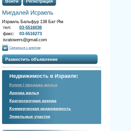
Войти
Регистрация
Мигдалей Исраель
Израиль Бальфур 138 Бат-Ям
тел:
03-5516036
факс:
03-5516273
isratowers@gmail.com
Связаться с агентом
Разместить объявление
Недвижимость в Израиле:
Купля / продажа жилья
Аренда жилья
Краткосрочная аренда
Коммерческая недвижимость
Земельные участки