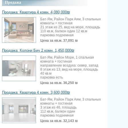
Продажа
Продажа: Квартира 4 комн. 4,080,000₪
Бат-Ям, Район Парк Аям, 3 спальных
комнаты + гостиная
21 этаж из 25, вид на море, площадь
110 кв.м, балкон один 12 кв.м
парковка подземная
Цена за кв.м.
37,091 ₪
Продажа: Колони Бич 2 комн. 1,450,000₪
Бат-Ям, Район Море, 1 спальная
комната + гостиная
направление воздуха: север, запад
8 этаж из 13, вид на море, площадь
40 кв.м
парковка есть
Цена за кв.м.
36,250 ₪
Продажа: Квартира 4 комн. 3,600,000₪
Бат-Ям, Район Парк Аям, 3 спальных
комнаты + гостиная
3 этаж из 46, площадь
112 кв.м, балкон один
парковка подземная
Цена за кв.м.
32,143 ₪