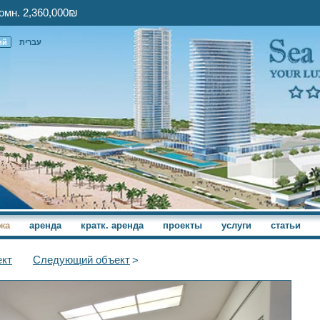
омн. 2,360,000₪
ий
עברית
жа
аренда
кратк. аренда
проекты
услуги
статьи
кт
Следующий
объект