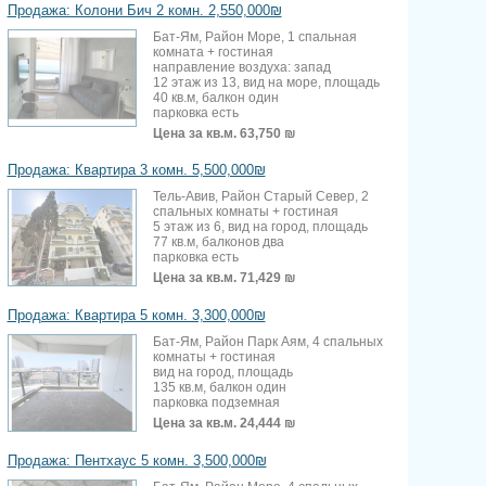
Продажа: Колони Бич 2 комн. 2,550,000₪
Бат-Ям, Район Море, 1 спальная
комната + гостиная
направление воздуха: запад
12 этаж из 13, вид на море, площадь
40 кв.м, балкон один
парковка есть
Цена за кв.м.
63,750 ₪
Продажа: Квартира 3 комн. 5,500,000₪
Тель-Авив, Район Старый Север, 2
спальных комнаты + гостиная
5 этаж из 6, вид на город, площадь
77 кв.м, балконов два
парковка есть
Цена за кв.м.
71,429 ₪
Продажа: Квартира 5 комн. 3,300,000₪
Бат-Ям, Район Парк Аям, 4 спальных
комнаты + гостиная
вид на город, площадь
135 кв.м, балкон один
парковка подземная
Цена за кв.м.
24,444 ₪
Продажа: Пентхаус 5 комн. 3,500,000₪