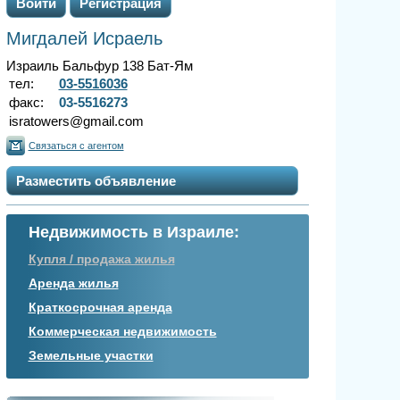
Войти
Регистрация
Мигдалей Исраель
Израиль Бальфур 138 Бат-Ям
тел:
03-5516036
факс:
03-5516273
isratowers@gmail.com
Связаться с агентом
Разместить объявление
Недвижимость в Израиле:
Купля / продажа жилья
Аренда жилья
Краткосрочная аренда
Коммерческая недвижимость
Земельные участки