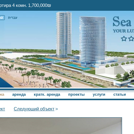
тира 4 комн. 1,700,000₪
ий
עברית
жа
аренда
кратк. аренда
проекты
услуги
статьи
кт
Следующий
объект