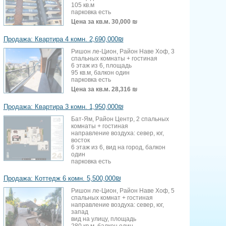
105 кв.м
парковка есть
Цена за кв.м.
30,000 ₪
Продажа: Квартира 4 комн. 2,690,000₪
Ришон ле-Цион, Район Наве Хоф, 3
спальных комнаты + гостиная
6 этаж из 6, площадь
95 кв.м, балкон один
парковка есть
Цена за кв.м.
28,316 ₪
Продажа: Квартира 3 комн. 1,950,000₪
Бат-Ям, Район Центр, 2 спальных
комнаты + гостиная
направление воздуха: север, юг,
восток
6 этаж из 6, вид на город, балкон
один
парковка есть
Продажа: Коттедж 6 комн. 5,500,000₪
Ришон ле-Цион, Район Наве Хоф, 5
спальных комнат + гостиная
направление воздуха: север, юг,
запад
вид на улицу, площадь
280 кв.м, балкон один