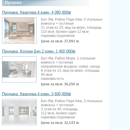
Продажа
Продажа: Квартира 4 комн. 4,080,000₪
Бат-Ям, Район Парк Аям, 3 спальных
комнаты + гостиная
21 этаж из 25, вид на море, площадь
110 кв.м, балкон один 12 кв.м
парковка подземная
Цена за кв.м.
37,091 ₪
Продажа: Колони Бич 2 комн. 1,450,000₪
Бат-Ям, Район Море, 1 спальная
комната + гостиная
направление воздуха: север, запад
8 этаж из 13, вид на море, площадь
40 кв.м
парковка есть
Цена за кв.м.
36,250 ₪
Продажа: Квартира 4 комн. 3,600,000₪
Бат-Ям, Район Парк Аям, 3 спальных
комнаты + гостиная
3 этаж из 46, площадь
112 кв.м, балкон один
парковка подземная
Цена за кв.м.
32,143 ₪