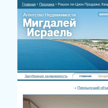
Главная
Продажа
Ришон ле-Цион Продажа: Квар
русск
Зарубежная недвижимость
главная
прода
Предыдущий
объе