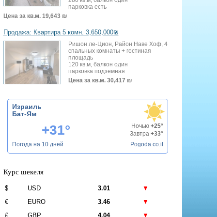
парковка есть
Цена за кв.м.
19,643 ₪
Продажа: Квартира 5 комн. 3,650,000₪
Ришон ле-Цион, Район Наве Хоф, 4
спальных комнаты + гостиная
площадь
120 кв.м, балкон один
парковка подземная
Цена за кв.м.
30,417 ₪
Израиль
Бат-Ям
+31°
Ночью
+25°
Завтра
+33°
Погода на 10 дней
Pogoda.co.il
Курс шекеля
$
USD
3.01
▼
€
EURO
3.46
▼
£
GBP
4.04
▼