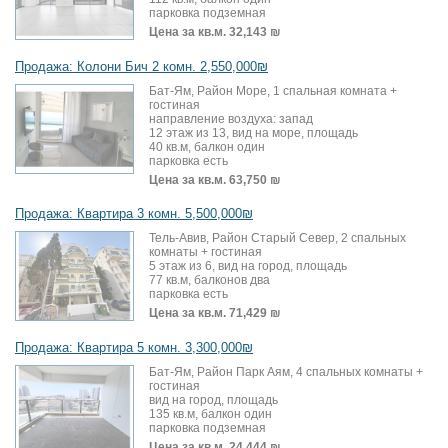
парковка подземная
Цена за кв.м.
32,143 ₪
Продажа: Колони Бич 2 комн. 2,550,000₪
Бат-Ям, Район Море, 1 спальная комната +
гостиная
направление воздуха: запад
12 этаж из 13, вид на море, площадь
40 кв.м, балкон один
парковка есть
Цена за кв.м.
63,750 ₪
Продажа: Квартира 3 комн. 5,500,000₪
Тель-Авив, Район Старый Север, 2 спальных
комнаты + гостиная
5 этаж из 6, вид на город, площадь
77 кв.м, балконов два
парковка есть
Цена за кв.м.
71,429 ₪
Продажа: Квартира 5 комн. 3,300,000₪
Бат-Ям, Район Парк Аям, 4 спальных комнаты +
гостиная
вид на город, площадь
135 кв.м, балкон один
парковка подземная
Цена за кв.м.
24,444 ₪