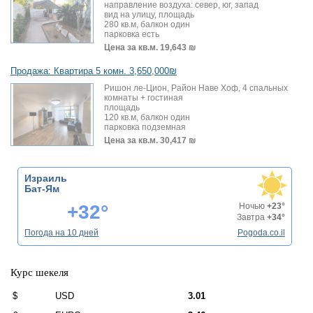
направление воздуха: север, юг, запад
вид на улицу, площадь
280 кв.м, балкон один
парковка есть
Цена за кв.м.
19,643 ₪
Продажа: Квартира 5 комн. 3,650,000₪
Ришон ле-Цион, Район Наве Хоф, 4 спальных
комнаты + гостиная
площадь
120 кв.м, балкон один
парковка подземная
Цена за кв.м.
30,417 ₪
Израиль
Бат-Ям
+32°
Ночью
+23°
Завтра
+34°
Погода на 10 дней
Pogoda.co.il
Курс шекеля
$
USD
3.01