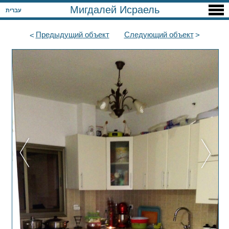
Мигдалей Исраель
עברית
Предыдущий
объект
Следующий
объект