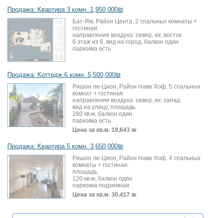
Продажа: Квартира 3 комн. 1,950,000₪
Бат-Ям, Район Центр, 2 спальных комнаты +
гостиная
направление воздуха: север, юг, восток
6 этаж из 6, вид на город, балкон один
парковка есть
Продажа: Коттедж 6 комн. 5,500,000₪
Ришон ле-Цион, Район Наве Хоф, 5 спальных
комнат + гостиная
направление воздуха: север, юг, запад
вид на улицу, площадь
280 кв.м, балкон один
парковка есть
Цена за кв.м.
19,643 ₪
Продажа: Квартира 5 комн. 3,650,000₪
Ришон ле-Цион, Район Наве Хоф, 4 спальных
комнаты + гостиная
площадь
120 кв.м, балкон один
парковка подземная
Цена за кв.м.
30,417 ₪