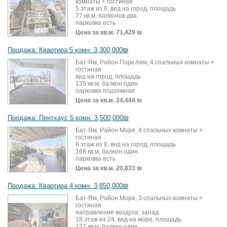
комнаты + гостиная
5 этаж из 6, вид на город, площадь
77 кв.м, балконов два
парковка есть
Цена за кв.м.
71,429 ₪
Продажа: Квартира 5 комн. 3,300,000₪
Бат-Ям, Район Парк Аям, 4 спальных комнаты +
гостиная
вид на город, площадь
135 кв.м, балкон один
парковка подземная
Цена за кв.м.
24,444 ₪
Продажа: Пентхаус 5 комн. 3,500,000₪
Бат-Ям, Район Море, 4 спальных комнаты +
гостиная
8 этаж из 8, вид на город, площадь
168 кв.м, балкон один
парковка есть
Цена за кв.м.
20,833 ₪
Продажа: Квартира 4 комн. 3,850,000₪
Бат-Ям, Район Море, 3 спальных комнаты +
гостиная
направление воздуха: запад
18 этаж из 24, вид на море, площадь
132 кв.м, балкон один