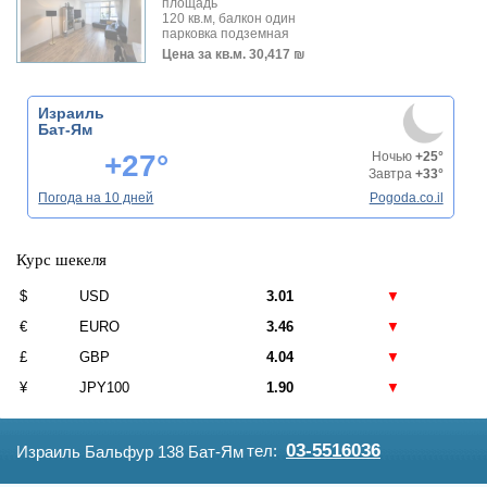
площадь
120 кв.м, балкон один
парковка подземная
Цена за кв.м.
30,417 ₪
Израиль
Бат-Ям
+27°
Ночью
+25°
Завтра
+33°
Погода на 10 дней
Pogoda.co.il
Курс шекеля
$
USD
3.01
▼
€
EURO
3.46
▼
£
GBP
4.04
▼
¥
JPY100
1.90
▼
03-5516036
тел:
Израиль Бальфур 138 Бат-Ям