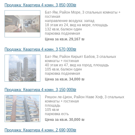
Продажа: Квартира 4 комн. 3,850,000₪
Бат-Ям, Район Море, 3 спальных комнаты +
гостиная
направление воздуха: запад
18 этаж из 24, вид на море, площадь
132 кв.м, балкон один
парковка подземная
Цена за кв.м.
29,167 ₪
Продажа: Квартира 4 комн. 3,570,000₪
Бат-Ям, Район Кирьят Бабов, 3 спальных
комнаты + гостиная
40 этаж из 47, вид на город, площадь
105 кв.м, балкон один
парковка подземная
Цена за кв.м.
34,000 ₪
Продажа: Квартира 4 комн. 3,150,000₪
Ришон ле-Цион, Район Наве Хоф, 3 спальных
комнаты + гостиная
площадь
105 кв.м
парковка есть
Цена за кв.м.
30,000 ₪
Продажа: Квартира 4 комн. 2,690,000₪