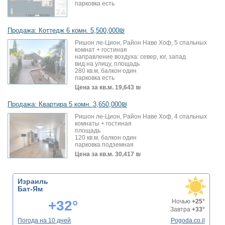
парковка есть
Продажа: Коттедж 6 комн. 5,500,000₪
Ришон ле-Цион, Район Наве Хоф, 5 спальных
комнат + гостиная
направление воздуха: север, юг, запад
вид на улицу, площадь
280 кв.м, балкон один
парковка есть
Цена за кв.м.
19,643 ₪
Продажа: Квартира 5 комн. 3,650,000₪
Ришон ле-Цион, Район Наве Хоф, 4 спальных
комнаты + гостиная
площадь
120 кв.м, балкон один
парковка подземная
Цена за кв.м.
30,417 ₪
Израиль
Бат-Ям
+32°
Ночью
+25°
Завтра
+33°
Погода на 10 дней
Pogoda.co.il