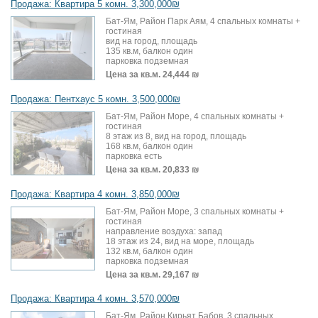
Продажа: Квартира 5 комн. 3,300,000₪
Бат-Ям, Район Парк Аям, 4 спальных комнаты +
гостиная
вид на город, площадь
135 кв.м, балкон один
парковка подземная
Цена за кв.м.
24,444 ₪
Продажа: Пентхаус 5 комн. 3,500,000₪
Бат-Ям, Район Море, 4 спальных комнаты +
гостиная
8 этаж из 8, вид на город, площадь
168 кв.м, балкон один
парковка есть
Цена за кв.м.
20,833 ₪
Продажа: Квартира 4 комн. 3,850,000₪
Бат-Ям, Район Море, 3 спальных комнаты +
гостиная
направление воздуха: запад
18 этаж из 24, вид на море, площадь
132 кв.м, балкон один
парковка подземная
Цена за кв.м.
29,167 ₪
Продажа: Квартира 4 комн. 3,570,000₪
Бат-Ям, Район Кирьят Бабов, 3 спальных