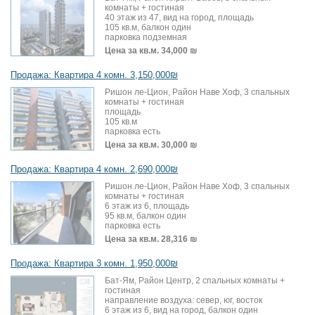
комнаты + гостиная
40 этаж из 47, вид на город, площадь
105 кв.м, балкон один
парковка подземная
Цена за кв.м.
34,000 ₪
Продажа: Квартира 4 комн. 3,150,000₪
Ришон ле-Цион, Район Наве Хоф, 3 спальных
комнаты + гостиная
площадь
105 кв.м
парковка есть
Цена за кв.м.
30,000 ₪
Продажа: Квартира 4 комн. 2,690,000₪
Ришон ле-Цион, Район Наве Хоф, 3 спальных
комнаты + гостиная
6 этаж из 6, площадь
95 кв.м, балкон один
парковка есть
Цена за кв.м.
28,316 ₪
Продажа: Квартира 3 комн. 1,950,000₪
Бат-Ям, Район Центр, 2 спальных комнаты +
гостиная
направление воздуха: север, юг, восток
6 этаж из 6, вид на город, балкон один