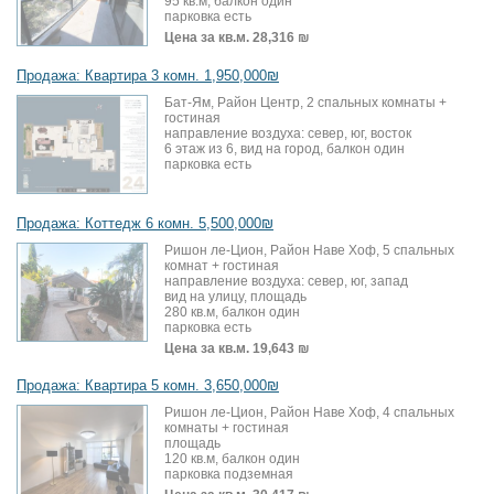
95 кв.м, балкон один
парковка есть
Цена за кв.м.
28,316 ₪
Продажа: Квартира 3 комн. 1,950,000₪
Бат-Ям, Район Центр, 2 спальных комнаты +
гостиная
направление воздуха: север, юг, восток
6 этаж из 6, вид на город, балкон один
парковка есть
Продажа: Коттедж 6 комн. 5,500,000₪
Ришон ле-Цион, Район Наве Хоф, 5 спальных
комнат + гостиная
направление воздуха: север, юг, запад
вид на улицу, площадь
280 кв.м, балкон один
парковка есть
Цена за кв.м.
19,643 ₪
Продажа: Квартира 5 комн. 3,650,000₪
Ришон ле-Цион, Район Наве Хоф, 4 спальных
комнаты + гостиная
площадь
120 кв.м, балкон один
парковка подземная