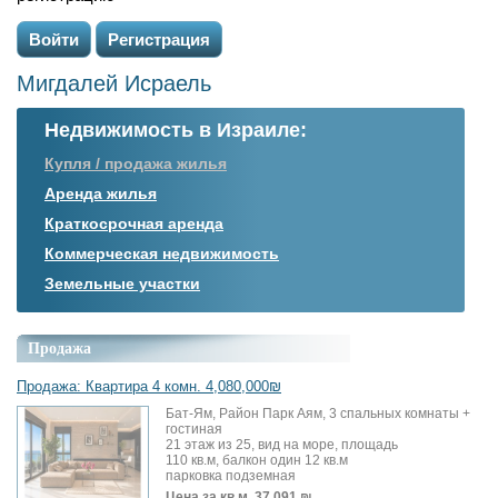
Войти
Регистрация
Мигдалей Исраель
Недвижимость в Израиле:
Купля / продажа жилья
Аренда жилья
Краткосрочная аренда
Коммерческая недвижимость
Земельные участки
Продажа
Продажа: Квартира 4 комн. 4,080,000₪
Бат-Ям, Район Парк Аям, 3 спальных комнаты +
гостиная
21 этаж из 25, вид на море, площадь
110 кв.м, балкон один 12 кв.м
парковка подземная
Цена за кв.м.
37,091 ₪