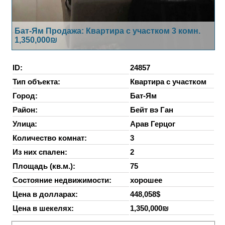
Бат-Ям Продажа: Квартира с участком 3 комн.
1,350,000₪
ID:
24857
Тип объекта:
Квартира с участком
Город:
Бат-Ям
Район:
Бейт вэ Ган
Улица:
Арав Герцог
Количество комнат:
3
Из них спален:
2
Площадь (кв.м.):
75
Состояние недвижимости:
хорошее
Цена в долларах:
448,058$
Цена в шекелях:
1,350,000₪