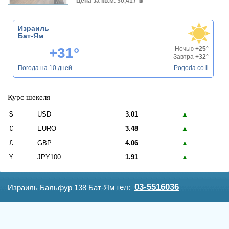
Цена за кв.м.
30,417 ₪
Израиль
Бат-Ям
+31°
Ночью
+25°
Завтра
+32°
Погода на 10 дней
Pogoda.co.il
Курс шекеля
$
USD
3.01
▲
€
EURO
3.48
▲
£
GBP
4.06
▲
¥
JPY100
1.91
▲
03-5516036
тел:
Израиль Бальфур 138 Бат-Ям