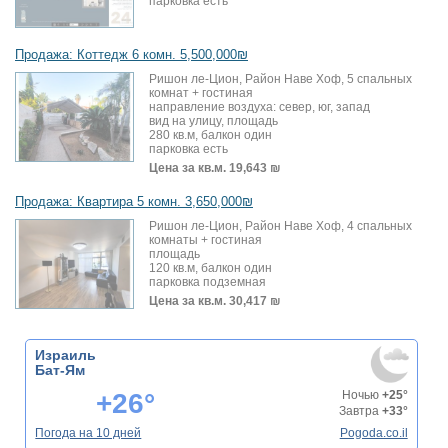
парковка есть
Продажа: Коттедж 6 комн. 5,500,000₪
Ришон ле-Цион, Район Наве Хоф, 5 спальных
комнат + гостиная
направление воздуха: север, юг, запад
вид на улицу, площадь
280 кв.м, балкон один
парковка есть
Цена за кв.м.
19,643 ₪
Продажа: Квартира 5 комн. 3,650,000₪
Ришон ле-Цион, Район Наве Хоф, 4 спальных
комнаты + гостиная
площадь
120 кв.м, балкон один
парковка подземная
Цена за кв.м.
30,417 ₪
Израиль
Бат-Ям
+26°
Ночью
+25°
Завтра
+33°
Погода на 10 дней
Pogoda.co.il