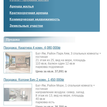
Аренда жилья
Краткосрочная аренда
Коммерческая недвижимость
Земельные участки
Продажа
Продажа: Квартира 4 комн. 4,080,000₪
Бат-Ям, Район Парк Аям, 3 спальных комнаты +
гостиная
21 этаж из 25, вид на море, площадь
110 кв.м, балкон один 12 кв.м
парковка подземная
Цена за кв.м.
37,091 ₪
Продажа: Колони Бич 2 комн. 1,450,000₪
Бат-Ям, Район Море, 1 спальная комната +
гостиная
направление воздуха: север, запад
8 этаж из 13, вид на море, площадь
40 кв.м
парковка есть
Цена за кв.м.
36,250 ₪