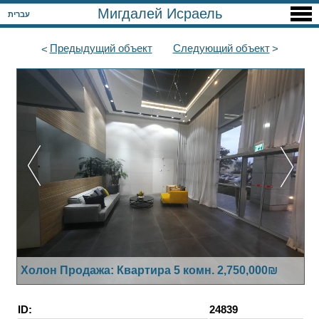
Мигдалей Исраель
עברית
Предыдущий
объект
Следующий
объект
Холон Продажа: Квартира 5 комн. 2,750,000₪
ID:
24839