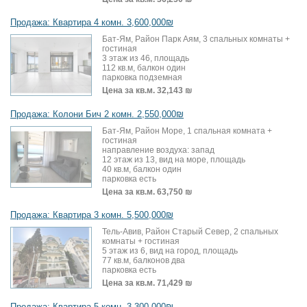
Продажа: Квартира 4 комн. 3,600,000₪
Бат-Ям, Район Парк Аям, 3 спальных комнаты +
гостиная
3 этаж из 46, площадь
112 кв.м, балкон один
парковка подземная
Цена за кв.м.
32,143 ₪
Продажа: Колони Бич 2 комн. 2,550,000₪
Бат-Ям, Район Море, 1 спальная комната +
гостиная
направление воздуха: запад
12 этаж из 13, вид на море, площадь
40 кв.м, балкон один
парковка есть
Цена за кв.м.
63,750 ₪
Продажа: Квартира 3 комн. 5,500,000₪
Тель-Авив, Район Старый Север, 2 спальных
комнаты + гостиная
5 этаж из 6, вид на город, площадь
77 кв.м, балконов два
парковка есть
Цена за кв.м.
71,429 ₪
Продажа: Квартира 5 комн. 3,300,000₪