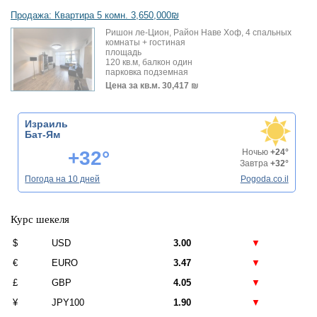
Продажа: Квартира 5 комн. 3,650,000₪
Ришон ле-Цион, Район Наве Хоф, 4 спальных
комнаты + гостиная
площадь
120 кв.м, балкон один
парковка подземная
Цена за кв.м.
30,417 ₪
Израиль
Бат-Ям
+32°
Ночью
+24°
Завтра
+32°
Погода на 10 дней
Pogoda.co.il
Курс шекеля
$
USD
3.00
▼
€
EURO
3.47
▼
£
GBP
4.05
▼
¥
JPY100
1.90
▼