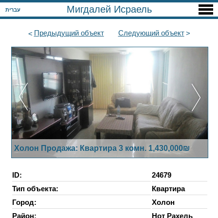
Мигдалей Исраель
עברית
Предыдущий
объект
Следующий
объект
Холон Продажа: Квартира 3 комн. 1,430,000₪
ID:
24679
Тип объекта:
Квартира
Город:
Холон
Район:
Нот Рахель