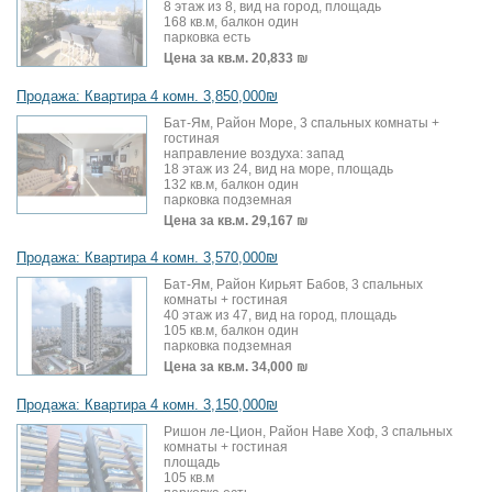
8 этаж из 8, вид на город, площадь
168 кв.м, балкон один
парковка есть
Цена за кв.м.
20,833 ₪
Продажа: Квартира 4 комн. 3,850,000₪
Бат-Ям, Район Море, 3 спальных комнаты +
гостиная
направление воздуха: запад
18 этаж из 24, вид на море, площадь
132 кв.м, балкон один
парковка подземная
Цена за кв.м.
29,167 ₪
Продажа: Квартира 4 комн. 3,570,000₪
Бат-Ям, Район Кирьят Бабов, 3 спальных
комнаты + гостиная
40 этаж из 47, вид на город, площадь
105 кв.м, балкон один
парковка подземная
Цена за кв.м.
34,000 ₪
Продажа: Квартира 4 комн. 3,150,000₪
Ришон ле-Цион, Район Наве Хоф, 3 спальных
комнаты + гостиная
площадь
105 кв.м