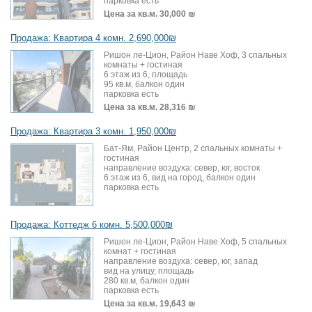
парковка есть
Цена за кв.м.
30,000 ₪
Продажа: Квартира 4 комн. 2,690,000₪
Ришон ле-Цион, Район Наве Хоф, 3 спальных
комнаты + гостиная
6 этаж из 6, площадь
95 кв.м, балкон один
парковка есть
Цена за кв.м.
28,316 ₪
Продажа: Квартира 3 комн. 1,950,000₪
Бат-Ям, Район Центр, 2 спальных комнаты +
гостиная
направление воздуха: север, юг, восток
6 этаж из 6, вид на город, балкон один
парковка есть
Продажа: Коттедж 6 комн. 5,500,000₪
Ришон ле-Цион, Район Наве Хоф, 5 спальных
комнат + гостиная
направление воздуха: север, юг, запад
вид на улицу, площадь
280 кв.м, балкон один
парковка есть
Цена за кв.м.
19,643 ₪