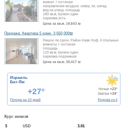
комнат + гостиная
направление воздуха: север, юг, запад
вид на улицу, площадь
280 кв.м, балкон один
парковка есть
Цена за кв.м.
19,643 ₪
Продажа: Квартира 5 комн. 3,650,000₪
Ришон ле-Цион, Район Наве Хоф, 4 спальных
комнаты + гостиная
площадь
120 кв.м, балкон один
парковка подземная
Цена за кв.м.
30,417 ₪
Израиль
Бат-Ям
+27°
Ночью
+23°
Завтра
+34°
Погода на 10 дней
Pogoda.co.il
Курс шекеля
$
USD
3.01