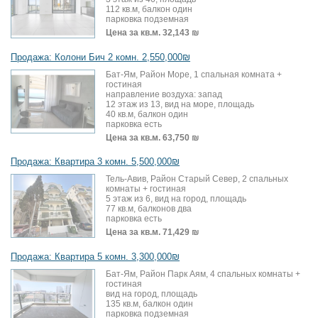
112 кв.м, балкон один
парковка подземная
Цена за кв.м.
32,143 ₪
Продажа: Колони Бич 2 комн. 2,550,000₪
Бат-Ям, Район Море, 1 спальная комната +
гостиная
направление воздуха: запад
12 этаж из 13, вид на море, площадь
40 кв.м, балкон один
парковка есть
Цена за кв.м.
63,750 ₪
Продажа: Квартира 3 комн. 5,500,000₪
Тель-Авив, Район Старый Север, 2 спальных
комнаты + гостиная
5 этаж из 6, вид на город, площадь
77 кв.м, балконов два
парковка есть
Цена за кв.м.
71,429 ₪
Продажа: Квартира 5 комн. 3,300,000₪
Бат-Ям, Район Парк Аям, 4 спальных комнаты +
гостиная
вид на город, площадь
135 кв.м, балкон один
парковка подземная