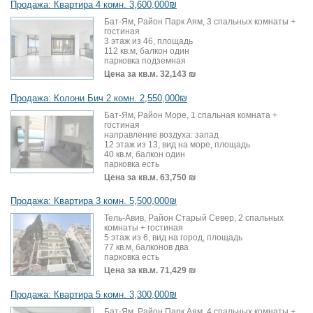
Продажа: Квартира 4 комн. 3,600,000₪
Бат-Ям, Район Парк Аям, 3 спальных комнаты +
гостиная
3 этаж из 46, площадь
112 кв.м, балкон один
парковка подземная
Цена за кв.м.
32,143 ₪
Продажа: Колони Бич 2 комн. 2,550,000₪
Бат-Ям, Район Море, 1 спальная комната +
гостиная
направление воздуха: запад
12 этаж из 13, вид на море, площадь
40 кв.м, балкон один
парковка есть
Цена за кв.м.
63,750 ₪
Продажа: Квартира 3 комн. 5,500,000₪
Тель-Авив, Район Старый Север, 2 спальных
комнаты + гостиная
5 этаж из 6, вид на город, площадь
77 кв.м, балконов два
парковка есть
Цена за кв.м.
71,429 ₪
Продажа: Квартира 5 комн. 3,300,000₪
Бат-Ям, Район Парк Аям, 4 спальных комнаты +