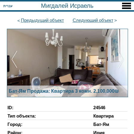
Мигдалей Исраель
עברית
Предыдущий
объект
Следующий
объект
Бат-Ям Продажа: Квартира 3 комн. 2,100,000₪
ID:
24546
Тип объекта:
Квартира
Город:
Бат-Ям
Район:
Ирия