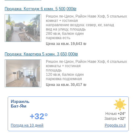
Продажа: Коттедж 6 комн. 5,500,000₪
Ришон ле-Цион, Район Наве Хоф, 5 спальных
комнат + гостиная
направление воздуха: север, юг, запад
вид на улицу, площадь
280 кв.м, балкон один
парковка есть
Цена за кв.м.
19,643 ₪
Продажа: Квартира 5 комн. 3,650,000₪
Ришон ле-Цион, Район Наве Хоф, 4 спальных
комнаты + гостиная
площадь
120 кв.м, балкон один
парковка подземная
Цена за кв.м.
30,417 ₪
Израиль
Бат-Ям
+32°
Ночью
+24°
Завтра
+32°
Погода на 10 дней
Pogoda.co.il