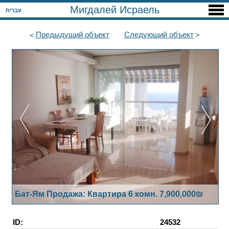
Мигдалей Исраель
עברית
Предыдущий
объект
Следующий
объект
Бат-Ям Продажа: Квартира 6 комн. 7,900,000₪
ID:
24532