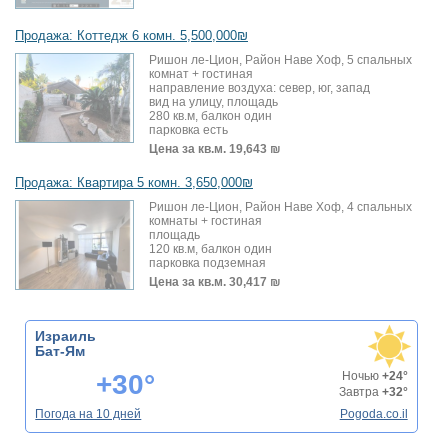
Продажа: Коттедж 6 комн. 5,500,000₪
Ришон ле-Цион, Район Наве Хоф, 5 спальных
комнат + гостиная
направление воздуха: север, юг, запад
вид на улицу, площадь
280 кв.м, балкон один
парковка есть
Цена за кв.м.
19,643 ₪
Продажа: Квартира 5 комн. 3,650,000₪
Ришон ле-Цион, Район Наве Хоф, 4 спальных
комнаты + гостиная
площадь
120 кв.м, балкон один
парковка подземная
Цена за кв.м.
30,417 ₪
Израиль
Бат-Ям
+30°
Ночью
+24°
Завтра
+32°
Погода на 10 дней
Pogoda.co.il