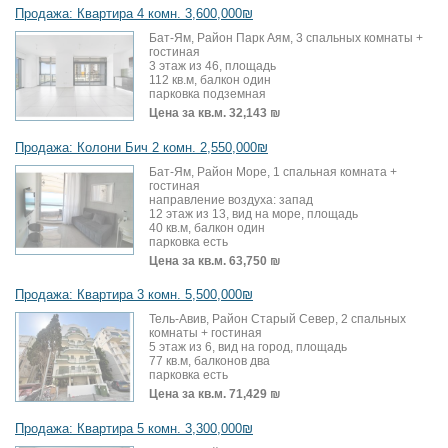
Продажа: Квартира 4 комн. 3,600,000₪
Бат-Ям, Район Парк Аям, 3 спальных комнаты +
гостиная
3 этаж из 46, площадь
112 кв.м, балкон один
парковка подземная
Цена за кв.м.
32,143 ₪
Продажа: Колони Бич 2 комн. 2,550,000₪
Бат-Ям, Район Море, 1 спальная комната +
гостиная
направление воздуха: запад
12 этаж из 13, вид на море, площадь
40 кв.м, балкон один
парковка есть
Цена за кв.м.
63,750 ₪
Продажа: Квартира 3 комн. 5,500,000₪
Тель-Авив, Район Старый Север, 2 спальных
комнаты + гостиная
5 этаж из 6, вид на город, площадь
77 кв.м, балконов два
парковка есть
Цена за кв.м.
71,429 ₪
Продажа: Квартира 5 комн. 3,300,000₪