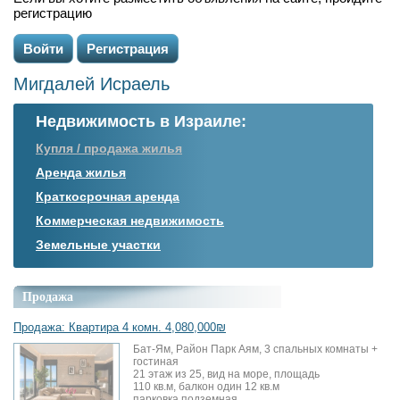
регистрацию
Войти
Регистрация
Мигдалей Исраель
Недвижимость в Израиле:
Купля / продажа жилья
Аренда жилья
Краткосрочная аренда
Коммерческая недвижимость
Земельные участки
Продажа
Продажа: Квартира 4 комн. 4,080,000₪
Бат-Ям, Район Парк Аям, 3 спальных комнаты +
гостиная
21 этаж из 25, вид на море, площадь
110 кв.м, балкон один 12 кв.м
парковка подземная