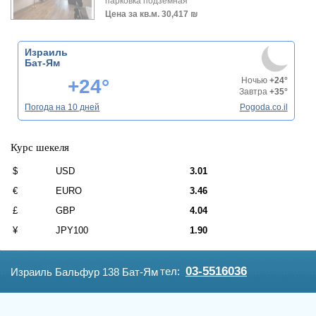
парковка подземная
Цена за кв.м.
30,417 ₪
Израиль
Бат-Ям
+24°
Ночью
+24°
Завтра
+35°
Погода на 10 дней
Pogoda.co.il
Курс шекеля
$
USD
3.01
€
EURO
3.46
£
GBP
4.04
¥
JPY100
1.90
03-5516036
тел:
Израиль Бальфур 138 Бат-Ям