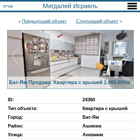
Мигдалей Исраель
עברית
Предыдущий
объект
Следующий
объект
Бат-Ям Продажа: Квартира с крышей 1,980,000₪
ID:
24360
Тип объекта:
Квартира с крышей
Город:
Бат-Ям
Район:
Ашикма
Улица:
Аневиим