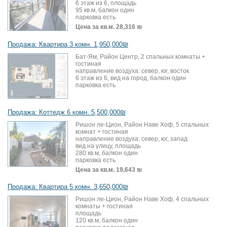
6 этаж из 6, площадь
95 кв.м, балкон один
парковка есть
Цена за кв.м.
28,316 ₪
Продажа: Квартира 3 комн. 1,950,000₪
Бат-Ям, Район Центр, 2 спальных комнаты +
гостиная
направление воздуха: север, юг, восток
6 этаж из 6, вид на город, балкон один
парковка есть
Продажа: Коттедж 6 комн. 5,500,000₪
Ришон ле-Цион, Район Наве Хоф, 5 спальных
комнат + гостиная
направление воздуха: север, юг, запад
вид на улицу, площадь
280 кв.м, балкон один
парковка есть
Цена за кв.м.
19,643 ₪
Продажа: Квартира 5 комн. 3,650,000₪
Ришон ле-Цион, Район Наве Хоф, 4 спальных
комнаты + гостиная
площадь
120 кв.м, балкон один