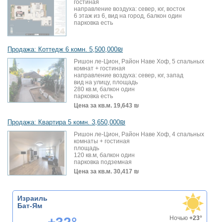
гостиная
направление воздуха: север, юг, восток
6 этаж из 6, вид на город, балкон один
парковка есть
Продажа: Коттедж 6 комн. 5,500,000₪
Ришон ле-Цион, Район Наве Хоф, 5 спальных
комнат + гостиная
направление воздуха: север, юг, запад
вид на улицу, площадь
280 кв.м, балкон один
парковка есть
Цена за кв.м.
19,643 ₪
Продажа: Квартира 5 комн. 3,650,000₪
Ришон ле-Цион, Район Наве Хоф, 4 спальных
комнаты + гостиная
площадь
120 кв.м, балкон один
парковка подземная
Цена за кв.м.
30,417 ₪
Израиль
Бат-Ям
Ночью
+23°