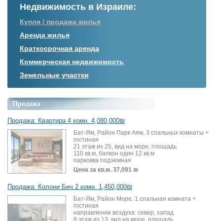
Недвижимость в Израиле:
Купля / продажа жилья
Аренда жилья
Краткосрочная аренда
Коммерческая недвижимость
Земельные участки
Продажа
Продажа: Квартира 4 комн. 4,080,000₪
Бат-Ям, Район Парк Аям, 3 спальных комнаты +
гостиная
21 этаж из 25, вид на море, площадь
110 кв.м, балкон один 12 кв.м
парковка подземная
Цена за кв.м.
37,091 ₪
Продажа: Колони Бич 2 комн. 1,450,000₪
Бат-Ям, Район Море, 1 спальная комната +
гостиная
направление воздуха: север, запад
8 этаж из 13, вид на море, площадь