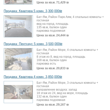
Цена за кв.м.
71,429 ₪
Продажа: Квартира 5 комн. 3,300,000₪
Бат-Ям, Район Парк Аям, 4 спальных комнаты +
гостиная
вид на город, площадь
135 кв.м, балкон один
парковка подземная
Цена за кв.м.
24,444 ₪
Продажа: Пентхаус 5 комн. 3,500,000₪
Бат-Ям, Район Море, 4 спальных комнаты +
гостиная
8 этаж из 8, вид на город, площадь
168 кв.м, балкон один
парковка есть
Цена за кв.м.
20,833 ₪
Продажа: Квартира 4 комн. 3,850,000₪
Бат-Ям, Район Море, 3 спальных комнаты +
гостиная
направление воздуха: запад
18 этаж из 24, вид на море, площадь
132 кв.м, балкон один
парковка подземная
Цена за кв.м.
29,167 ₪