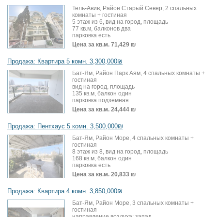
Тель-Авив, Район Старый Север, 2 спальных
комнаты + гостиная
5 этаж из 6, вид на город, площадь
77 кв.м, балконов два
парковка есть
Цена за кв.м.
71,429 ₪
Продажа: Квартира 5 комн. 3,300,000₪
Бат-Ям, Район Парк Аям, 4 спальных комнаты +
гостиная
вид на город, площадь
135 кв.м, балкон один
парковка подземная
Цена за кв.м.
24,444 ₪
Продажа: Пентхаус 5 комн. 3,500,000₪
Бат-Ям, Район Море, 4 спальных комнаты +
гостиная
8 этаж из 8, вид на город, площадь
168 кв.м, балкон один
парковка есть
Цена за кв.м.
20,833 ₪
Продажа: Квартира 4 комн. 3,850,000₪
Бат-Ям, Район Море, 3 спальных комнаты +
гостиная
направление воздуха: запад