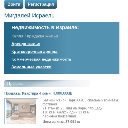
Войти
Регистрация
Мигдалей Исраель
Недвижимость в Израиле:
Купля / продажа жилья
Аренда жилья
Краткосрочная аренда
Коммерческая недвижимость
Земельные участки
Продажа
Продажа: Квартира 4 комн. 4,080,000₪
Бат-Ям, Район Парк Аям, 3 спальных комнаты +
гостиная
21 этаж из 25, вид на море, площадь
110 кв.м, балкон один 12 кв.м
парковка подземная
Цена за кв.м.
37,091 ₪