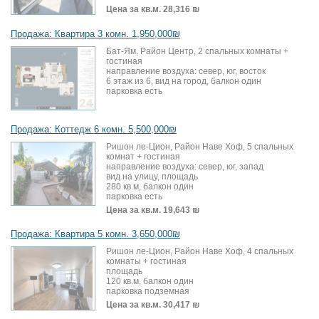
Цена за кв.м.
28,316 ₪
Продажа: Квартира 3 комн. 1,950,000₪
Бат-Ям, Район Центр, 2 спальных комнаты +
гостиная
направление воздуха: север, юг, восток
6 этаж из 6, вид на город, балкон один
парковка есть
Продажа: Коттедж 6 комн. 5,500,000₪
Ришон ле-Цион, Район Наве Хоф, 5 спальных
комнат + гостиная
направление воздуха: север, юг, запад
вид на улицу, площадь
280 кв.м, балкон один
парковка есть
Цена за кв.м.
19,643 ₪
Продажа: Квартира 5 комн. 3,650,000₪
Ришон ле-Цион, Район Наве Хоф, 4 спальных
комнаты + гостиная
площадь
120 кв.м, балкон один
парковка подземная
Цена за кв.м.
30,417 ₪