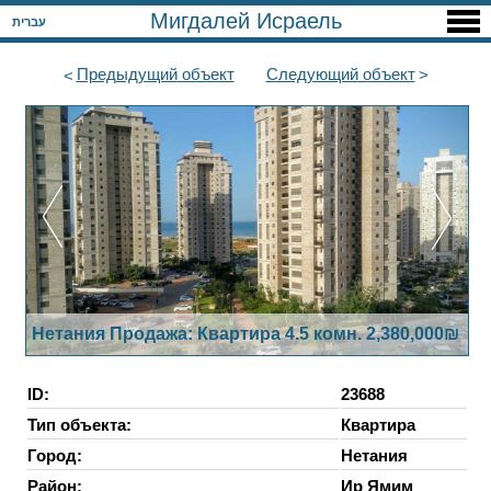
Мигдалей Исраель
עברית
Предыдущий
объект
Следующий
объект
Нетания Продажа: Квартира 4.5 комн. 2,380,000₪
ID:
23688
Тип объекта:
Квартира
Город:
Нетания
Район:
Ир Ямим