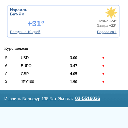
Израиль
Бат-Ям
+31°
Ночью
+24°
Завтра
+32°
Погода на 10 дней
Pogoda.co.il
Курс шекеля
$
USD
3.00
▼
€
EURO
3.47
▼
£
GBP
4.05
▼
¥
JPY100
1.90
▼
03-5516036
тел:
Израиль Бальфур 138 Бат-Ям