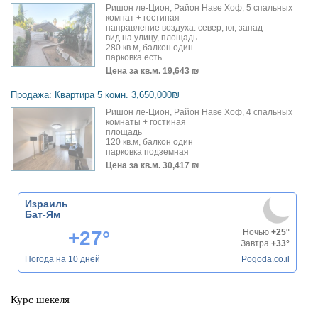
Ришон ле-Цион, Район Наве Хоф, 5 спальных
комнат + гостиная
направление воздуха: север, юг, запад
вид на улицу, площадь
280 кв.м, балкон один
парковка есть
Цена за кв.м.
19,643 ₪
Продажа: Квартира 5 комн. 3,650,000₪
Ришон ле-Цион, Район Наве Хоф, 4 спальных
комнаты + гостиная
площадь
120 кв.м, балкон один
парковка подземная
Цена за кв.м.
30,417 ₪
Израиль
Бат-Ям
+27°
Ночью
+25°
Завтра
+33°
Погода на 10 дней
Pogoda.co.il
Курс шекеля