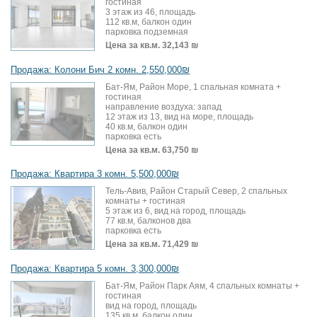
гостиная
3 этаж из 46, площадь
112 кв.м, балкон один
парковка подземная
Цена за кв.м.
32,143 ₪
Продажа: Колони Бич 2 комн. 2,550,000₪
Бат-Ям, Район Море, 1 спальная комната +
гостиная
направление воздуха: запад
12 этаж из 13, вид на море, площадь
40 кв.м, балкон один
парковка есть
Цена за кв.м.
63,750 ₪
Продажа: Квартира 3 комн. 5,500,000₪
Тель-Авив, Район Старый Север, 2 спальных
комнаты + гостиная
5 этаж из 6, вид на город, площадь
77 кв.м, балконов два
парковка есть
Цена за кв.м.
71,429 ₪
Продажа: Квартира 5 комн. 3,300,000₪
Бат-Ям, Район Парк Аям, 4 спальных комнаты +
гостиная
вид на город, площадь
135 кв.м, балкон один