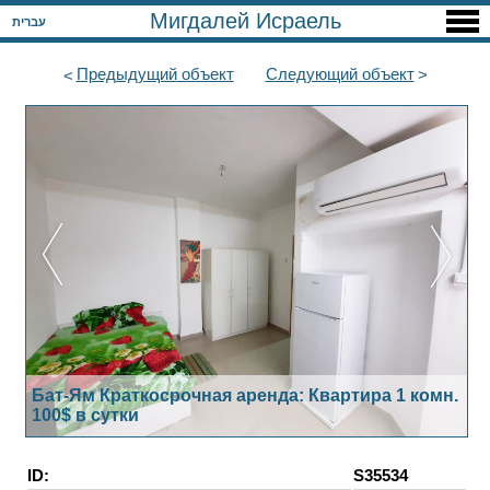
Мигдалей Исраель
עברית
Предыдущий
объект
Следующий
объект
Бат-Ям Краткосрочная аренда: Квартира 1 комн.
100$ в сутки
ID:
S35534