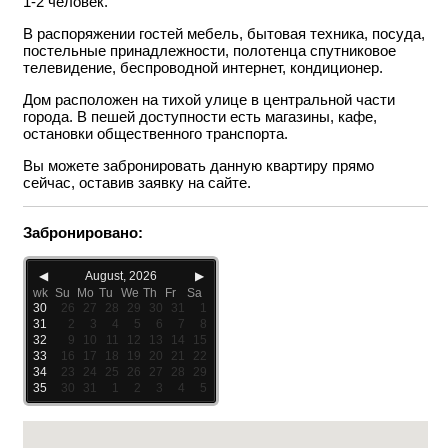
1-2 человек.
В распоряжении гостей мебель, бытовая техника, посуда,
постельные принадлежности, полотенца спутниковое
телевидение, беспроводной интернет, кондиционер.
Дом расположен на тихой улице в центральной части
города. В пешей доступности есть магазины, кафе,
остановки общественного транспорта.
Вы можете забронировать данную квартиру прямо
сейчас, оставив заявку на сайте.
Забронировано:
◀
August, 2026
▶
wk
Su
Mo
Tu
We
Th
Fr
Sa
30
26
27
28
29
30
31
1
31
2
3
4
5
6
7
8
32
9
10
11
12
13
14
15
33
16
17
18
19
20
21
22
34
23
24
25
26
27
28
29
35
30
31
1
2
3
4
5