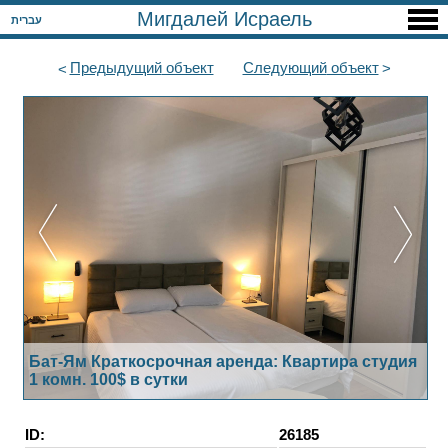
Мигдалей Исраель
עברית
Предыдущий
объект
Следующий
объект
Бат-Ям Краткосрочная аренда: Квартира студия
1 комн. 100$ в сутки
ID:
26185