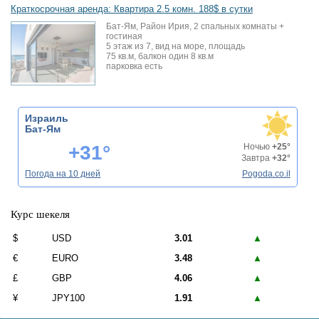
Краткосрочная аренда: Квартира 2.5 комн. 188$ в сутки
Бат-Ям, Район Ирия, 2 спальных комнаты +
гостиная
5 этаж из 7, вид на море, площадь
75 кв.м, балкон один 8 кв.м
парковка есть
Израиль
Бат-Ям
+31°
Ночью
+25°
Завтра
+32°
Погода на 10 дней
Pogoda.co.il
Курс шекеля
$
USD
3.01
▲
€
EURO
3.48
▲
£
GBP
4.06
▲
¥
JPY100
1.91
▲