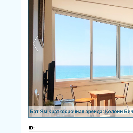
Бат-Ям Краткосрочная аренда: Колони Бич 
ID: