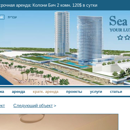
рочная аренда: Колони Бич 2 комн. 120$ в сутки
ий
עברית
жа
аренда
кратк. аренда
проекты
услуги
статьи
кт
Следующий
объект