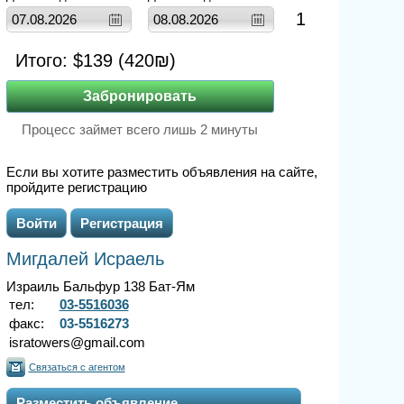
1
Итого: $
139
(
420
₪)
Процесс займет всего лишь 2 минуты
Если вы хотите разместить объявления на сайте,
пройдите регистрацию
Войти
Регистрация
Мигдалей Исраель
Израиль Бальфур 138 Бат-Ям
тел:
03-5516036
факс:
03-5516273
isratowers@gmail.com
Связаться с агентом
Разместить объявление