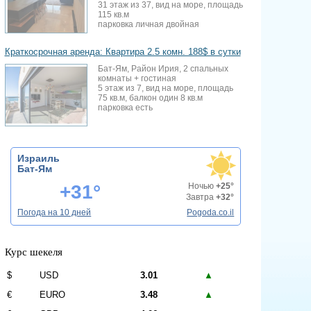
31 этаж из 37, вид на море, площадь
115 кв.м
парковка личная двойная
Краткосрочная аренда: Квартира 2.5 комн. 188$ в сутки
Бат-Ям, Район Ирия, 2 спальных
комнаты + гостиная
5 этаж из 7, вид на море, площадь
75 кв.м, балкон один 8 кв.м
парковка есть
Израиль
Бат-Ям
+31°
Ночью
+25°
Завтра
+32°
Погода на 10 дней
Pogoda.co.il
Курс шекеля
$
USD
3.01
▲
€
EURO
3.48
▲