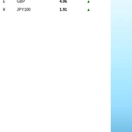
£
GBP
4.06
▲
¥
JPY100
1.91
▲