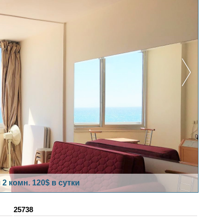
2 комн. 120$ в сутки
25738