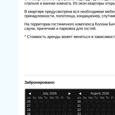
спальня и ванная комната. Из окон квартиры отк
В квартире предусмотрена вся необходимая мебел
принадлежности, полотенца, кондиционер, спутни
На территории гостиничного комплекса Колони Бич
сауна, прачечная и парковка для гостей.
* Стоимость аренды может меняться в зависимости
Забронировано:
◀
July, 2026
▶
◀
August, 2026
wk
Su
Mo
Tu
We
Th
Fr
Sa
wk
Su
Mo
Tu
We
Th
Fr
26
28
29
30
1
2
3
4
30
26
27
28
29
30
3
27
5
6
7
8
9
10
11
31
2
3
4
5
6
28
12
13
14
15
16
17
18
32
9
10
11
12
13
1
29
19
20
21
22
23
24
25
33
16
17
18
19
20
2