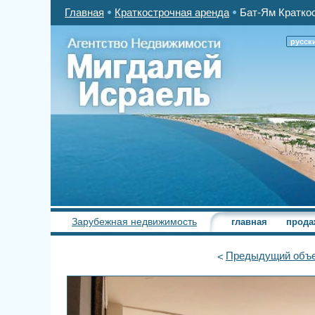
Главная
Краткострочная аренда
Бат-Ям Краткос
русск
Зарубежная недвижимость
главная
прода
Предыдущий
объе