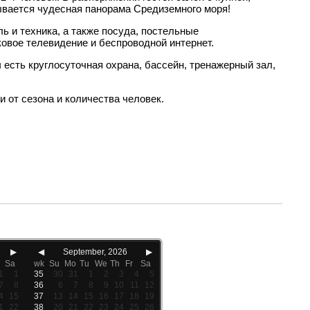
рывается чудесная панорама Средиземного моря!
ь и техника, а также посуда, постельные
ковое телевидение и беспроводной интернет.
 есть круглосуточная охрана, бассейн, тренажерный зал,
 от сезона и количества человек.
▶
◀
September, 2026
▶
Sa
wk
Su
Mo
Tu
We
Th
Fr
Sa
1
1
35
30
31
1
2
3
4
5
7
8
36
6
7
8
9
10
11
12
4
15
37
13
14
15
16
17
18
19
1
22
38
20
21
22
23
24
25
26