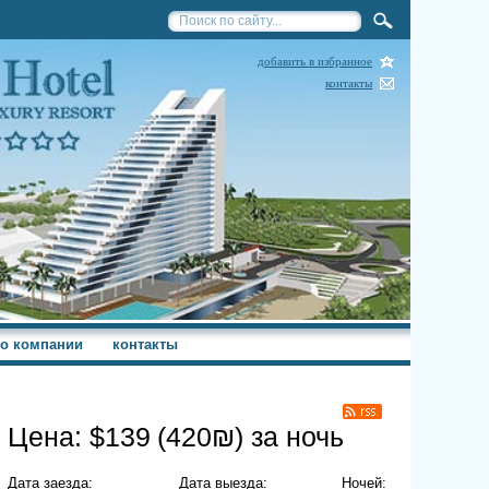
добавить в избранное
контакты
о компании
контакты
Цена: $
139
(
420
₪) за ночь
Дата заезда:
Дата выезда:
Ночей: