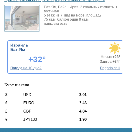
Бат-Ям, Район Ирия, 2 спальных комнаты +
гостиная
5 этаж из 7, вид на море, площадь
75 кв.м, балкон один 8 кв.м
парковка есть
Израиль
Бат-Ям
+32°
Ночью
+23°
Завтра
+34°
Погода на 10 дней
Pogoda.co.il
Курс шекеля
$
USD
3.01
€
EURO
3.46
£
GBP
4.04
¥
JPY100
1.90