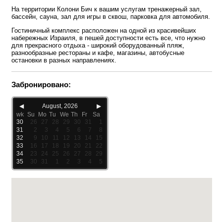
На территории Колони Бич к вашим услугам тренажерный зал,
бассейн, сауна, зал для игры в сквош, парковка для автомобиля.
Гоcтиничный комплекс расположен на одной из красивейших
набережных Израиля, в пешей доступности есть все, что нужно
для прекрасного отдыха - широкий оборудованный пляж,
разнообразные рестораны и кафе, магазины, автобусные
остановки в разных направлениях.
Забронировано:
◀
August, 2026
▶
wk
Su
Mo
Tu
We
Th
Fr
Sa
30
26
27
28
29
30
31
1
31
2
3
4
5
6
7
8
32
9
10
11
12
13
14
15
33
16
17
18
19
20
21
22
34
23
24
25
26
27
28
29
35
30
31
1
2
3
4
5