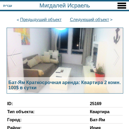
Мигдалей Исраель
עברית
Предыдущий
объект
Следующий
объект
Бат-Ям Краткосрочная аренда: Квартира 2 комн.
100$ в сутки
ID:
25169
Тип объекта:
Квартира
Город:
Бат-Ям
Район:
Ирия