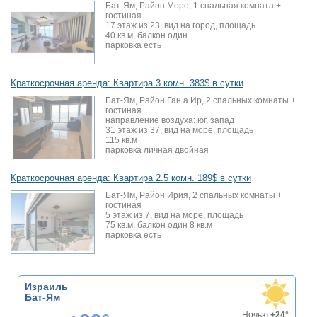
Бат-Ям, Район Море, 1 спальная комната +
гостиная
17 этаж из 23, вид на город, площадь
40 кв.м, балкон один
парковка есть
Краткосрочная аренда: Квартира 3 комн. 383$ в сутки
Бат-Ям, Район Ган а Ир, 2 спальных комнаты +
гостиная
направление воздуха: юг, запад
31 этаж из 37, вид на море, площадь
115 кв.м
парковка личная двойная
Краткосрочная аренда: Квартира 2.5 комн. 189$ в сутки
Бат-Ям, Район Ирия, 2 спальных комнаты +
гостиная
5 этаж из 7, вид на море, площадь
75 кв.м, балкон один 8 кв.м
парковка есть
Израиль
Бат-Ям
Ночью
+24°