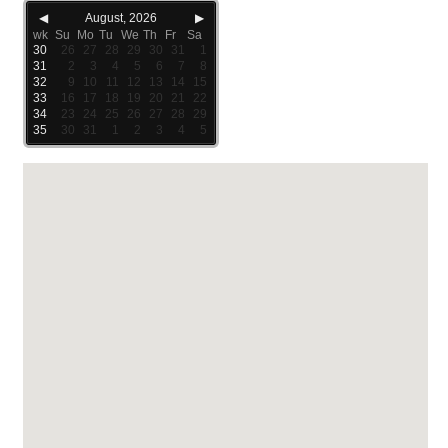
◀
August, 2026
▶
wk
Su
Mo
Tu
We
Th
Fr
Sa
30
26
27
28
29
30
31
1
31
2
3
4
5
6
7
8
32
9
10
11
12
13
14
15
33
16
17
18
19
20
21
22
34
23
24
25
26
27
28
29
35
30
31
1
2
3
4
5