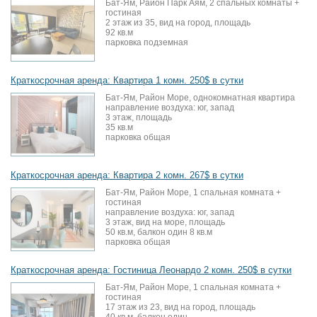
Бат-Ям, Район Парк Аям, 2 спальных комнаты +
гостиная
2 этаж из 35, вид на город, площадь
92 кв.м
парковка подземная
Краткосрочная аренда: Квартира 1 комн. 250$ в сутки
Бат-Ям, Район Море, однокомнатная квартира
направление воздуха: юг, запад
3 этаж, площадь
35 кв.м
парковка общая
Краткосрочная аренда: Квартира 2 комн. 267$ в сутки
Бат-Ям, Район Море, 1 спальная комната +
гостиная
направление воздуха: юг, запад
3 этаж, вид на море, площадь
50 кв.м, балкон один 8 кв.м
парковка общая
Краткосрочная аренда: Гостиница Леонардо 2 комн. 250$ в сутки
Бат-Ям, Район Море, 1 спальная комната +
гостиная
17 этаж из 23, вид на город, площадь