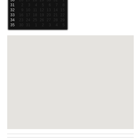
30
26
27
28
29
30
31
1
31
2
3
4
5
6
7
8
32
9
10
11
12
13
14
15
33
16
17
18
19
20
21
22
34
23
24
25
26
27
28
29
35
30
31
1
2
3
4
5