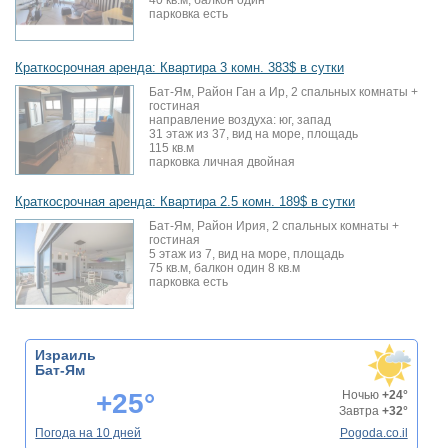
40 кв.м, балкон один
парковка есть
Краткосрочная аренда: Квартира 3 комн. 383$ в сутки
Бат-Ям, Район Ган а Ир, 2 спальных комнаты +
гостиная
направление воздуха: юг, запад
31 этаж из 37, вид на море, площадь
115 кв.м
парковка личная двойная
Краткосрочная аренда: Квартира 2.5 комн. 189$ в сутки
Бат-Ям, Район Ирия, 2 спальных комнаты +
гостиная
5 этаж из 7, вид на море, площадь
75 кв.м, балкон один 8 кв.м
парковка есть
Израиль
Бат-Ям
+25°
Ночью
+24°
Завтра
+32°
Погода на 10 дней
Pogoda.co.il