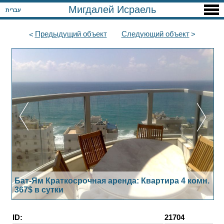
Мигдалей Исраель
עברית
Предыдущий
объект
Следующий
объект
Бат-Ям Краткосрочная аренда: Квартира 4 комн.
367$ в сутки
ID:
21704