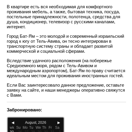
В квартире есть вся необходимая для комфортного
проживания мебель, а также, бытовая техника, посуда,
постельные принадлежности, полотенца, средства для
душа, кондиционер, телевизор с русскими каналами,
интернет.
Город Бат-Ям – это молодой и современный израильский
город к югу от Тель-Авива, он тесно интегрирован в
транспортную систему страны и обладает развитой
коммерческой и социальной сферами.
Вследствие удачного расположения (на побережье
Средиземного моря, рядом с Тель-Авивом и
международным аэропортом), Бат-Ям по праву считается
идеальным местом для проживания иностранных гостей.
Если Вас заинтересовало данное предложение, оставьте
заявку на сайте, и наши менеджеры оперативно свяжутся
с Вами.
Забронировано:
◀
August, 2026
▶
wk
Su
Mo
Tu
We
Th
Fr
Sa