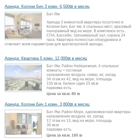
Аренда: Колони Бич 3 комн. 6,500₪ в месяц
Бат-Ям
Аренда 3 комнатной квартиры посуточно в
Колони Бич, Бат ям, 6 спальных мест, красивый
панорамный вид на море. В комплексе есть
СПА, Бассейн, тренажерный зал, охрана 24
часа. Квартира полностью оборудована и
отвечает всем параметрам для краткосрочной аренды.
Аренда: Квартира 5 комн. 12,000₪ в месяц
Бат-Ям, Район Набережная, 4 спальных
комнаты + гостиная
направление воздуха: север, юг, запад
34 этаж из 42, вид на море, площадь
150 кв.м, балкон один 25 кв.м
парковка есть
Цена за кв.м.
80 ₪
Аренда: Колони Бич 1 комн. 3,800₪ в месяц
Бат-Ям, Район Море, однокомнатная квартира
направление воздуха: юг, запад
12 этаж из 13, вид на море, площадь
38 кв.м
парковка есть
Цена за кв.м.
100 ₪