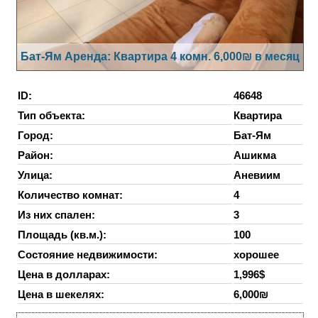
Бат-Ям Аренда: Квартира 4 комн. 6,000₪ в месяц
ID:
46648
Тип объекта:
Квартира
Город:
Бат-Ям
Район:
Ашикма
Улица:
Аневиим
Количество комнат:
4
Из них спален:
3
Площадь (кв.м.):
100
Состояние недвижимости:
хорошее
Цена в долларах:
1,996$
Цена в шекелях:
6,000₪