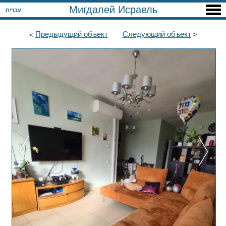
Мигдалей Исраель
עברית
Предыдущий
объект
Следующий
объект