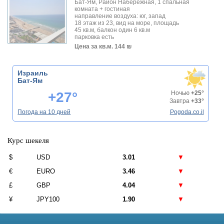
Бат-Ям, Район Набережная, 1 спальная
комната + гостиная
направление воздуха: юг, запад
18 этаж из 23, вид на море, площадь
45 кв.м, балкон один 6 кв.м
парковка есть
Цена за кв.м.
144 ₪
Израиль
Бат-Ям
+27°
Ночью
+25°
Завтра
+33°
Погода на 10 дней
Pogoda.co.il
Курс шекеля
$
USD
3.01
▼
€
EURO
3.46
▼
£
GBP
4.04
▼
¥
JPY100
1.90
▼