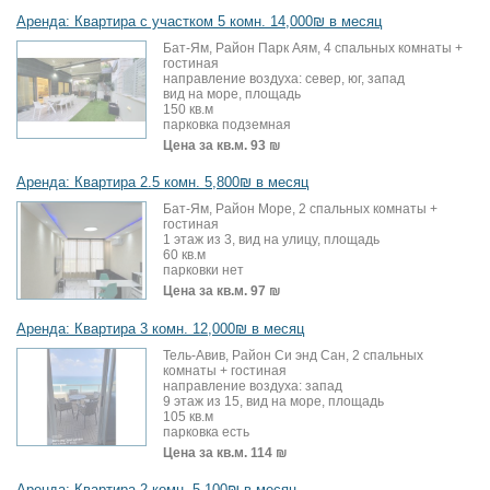
Аренда: Квартира с участком 5 комн. 14,000₪ в месяц
Бат-Ям, Район Парк Аям, 4 спальных комнаты +
гостиная
направление воздуха: север, юг, запад
вид на море, площадь
150 кв.м
парковка подземная
Цена за кв.м.
93 ₪
Аренда: Квартира 2.5 комн. 5,800₪ в месяц
Бат-Ям, Район Море, 2 спальных комнаты +
гостиная
1 этаж из 3, вид на улицу, площадь
60 кв.м
парковки нет
Цена за кв.м.
97 ₪
Аренда: Квартира 3 комн. 12,000₪ в месяц
Тель-Авив, Район Си энд Сан, 2 спальных
комнаты + гостиная
направление воздуха: запад
9 этаж из 15, вид на море, площадь
105 кв.м
парковка есть
Цена за кв.м.
114 ₪
Аренда: Квартира 2 комн. 5,100₪ в месяц