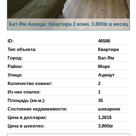
Бат-Ям Аренда: Квартира 2 комн. 3,800₪ в месяц
ID:
46586
Тип объекта:
Квартира
Город:
Бат-Ям
Район:
Море
Улица:
Ацмаут
Количество комнат:
2
Из них спален:
1
Площадь (кв.м.):
35
Состояние недвижимости:
шикарное
Цена в долларах:
1,261$
Цена в шекелях:
3,800₪