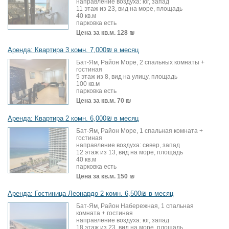
направление воздуха: юг, запад
11 этаж из 23, вид на море, площадь
40 кв.м
парковка есть
Цена за кв.м.
128 ₪
Аренда: Квартира 3 комн. 7,000₪ в месяц
Бат-Ям, Район Море, 2 спальных комнаты +
гостиная
5 этаж из 8, вид на улицу, площадь
100 кв.м
парковка есть
Цена за кв.м.
70 ₪
Аренда: Квартира 2 комн. 6,000₪ в месяц
Бат-Ям, Район Море, 1 спальная комната +
гостиная
направление воздуха: север, запад
12 этаж из 13, вид на море, площадь
40 кв.м
парковка есть
Цена за кв.м.
150 ₪
Аренда: Гостиница Леонардо 2 комн. 6,500₪ в месяц
Бат-Ям, Район Набережная, 1 спальная
комната + гостиная
направление воздуха: юг, запад
18 этаж из 23, вид на море, площадь