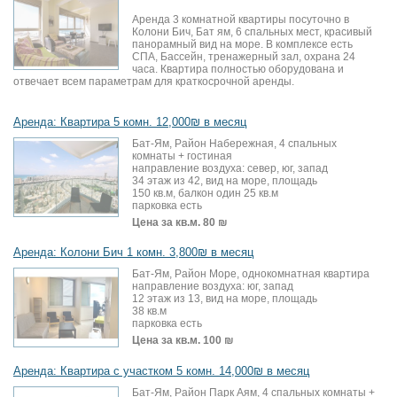
Аренда 3 комнатной квартиры посуточно в
Колони Бич, Бат ям, 6 спальных мест, красивый
панорамный вид на море. В комплексе есть
СПА, Бассейн, тренажерный зал, охрана 24
часа. Квартира полностью оборудована и
отвечает всем параметрам для краткосрочной аренды.
Аренда: Квартира 5 комн. 12,000₪ в месяц
Бат-Ям, Район Набережная, 4 спальных
комнаты + гостиная
направление воздуха: север, юг, запад
34 этаж из 42, вид на море, площадь
150 кв.м, балкон один 25 кв.м
парковка есть
Цена за кв.м.
80 ₪
Аренда: Колони Бич 1 комн. 3,800₪ в месяц
Бат-Ям, Район Море, однокомнатная квартира
направление воздуха: юг, запад
12 этаж из 13, вид на море, площадь
38 кв.м
парковка есть
Цена за кв.м.
100 ₪
Аренда: Квартира с участком 5 комн. 14,000₪ в месяц
Бат-Ям, Район Парк Аям, 4 спальных комнаты +