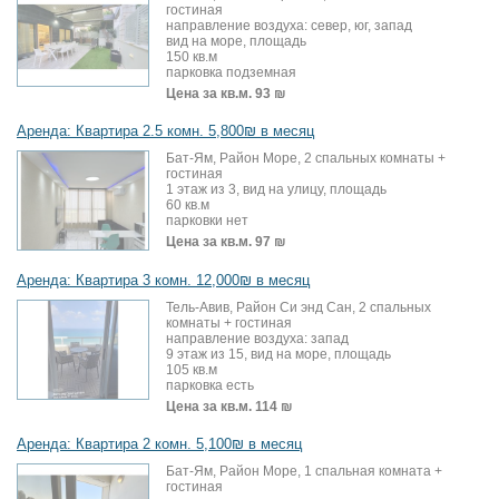
гостиная
направление воздуха: север, юг, запад
вид на море, площадь
150 кв.м
парковка подземная
Цена за кв.м.
93 ₪
Аренда: Квартира 2.5 комн. 5,800₪ в месяц
Бат-Ям, Район Море, 2 спальных комнаты +
гостиная
1 этаж из 3, вид на улицу, площадь
60 кв.м
парковки нет
Цена за кв.м.
97 ₪
Аренда: Квартира 3 комн. 12,000₪ в месяц
Тель-Авив, Район Си энд Сан, 2 спальных
комнаты + гостиная
направление воздуха: запад
9 этаж из 15, вид на море, площадь
105 кв.м
парковка есть
Цена за кв.м.
114 ₪
Аренда: Квартира 2 комн. 5,100₪ в месяц
Бат-Ям, Район Море, 1 спальная комната +
гостиная