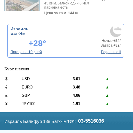
45 кв.м, балкон один 6 кв.м
парковка есть
Цена за кв.м.
144 ₪
Израиль
Бат-Ям
+28°
Ночью
+24°
Завтра
+32°
Погода на 10 дней
Pogoda.co.il
Курс шекеля
$
USD
3.01
▲
€
EURO
3.48
▲
£
GBP
4.06
▲
¥
JPY100
1.91
▲
03-5516036
тел:
Израиль Бальфур 138 Бат-Ям