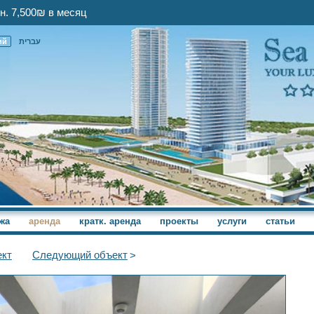
н. 7,500₪ в месяц
ий
עברית
жа
аренда
кратк. аренда
проекты
услуги
статьи
кт
Следующий
объект