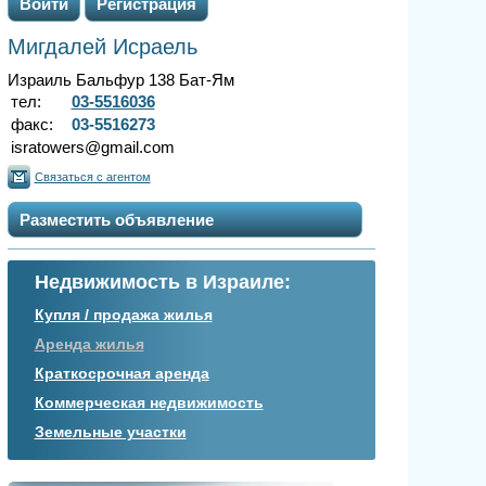
Войти
Регистрация
Мигдалей Исраель
Израиль Бальфур 138 Бат-Ям
тел:
03-5516036
факс:
03-5516273
isratowers@gmail.com
Связаться с агентом
Разместить объявление
Недвижимость в Израиле:
Купля / продажа жилья
Аренда жилья
Краткосрочная аренда
Коммерческая недвижимость
Земельные участки