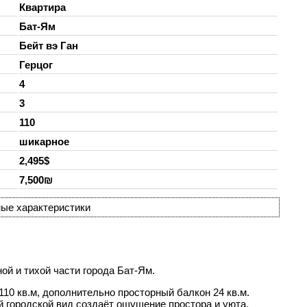
Квартира
Бат-Ям
Бейт вэ Ган
Герцог
4
3
110
шикарное
2,495$
7,500₪
ые характеристики
ой и тихой части города
Бат-Ям
.
10 кв.м, дополнительно просторный балкон 24 кв.м.
 городской вид создаёт ощущение простора и уюта.