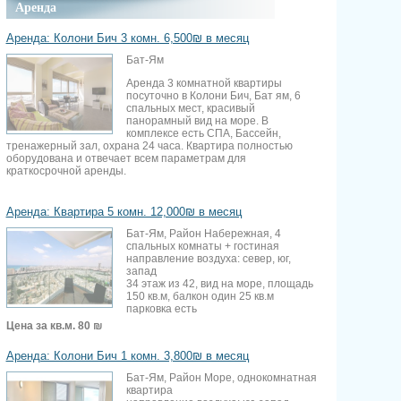
Аренда
Аренда: Колони Бич 3 комн. 6,500₪ в месяц
Бат-Ям
Аренда 3 комнатной квартиры
посуточно в Колони Бич, Бат ям, 6
спальных мест, красивый
панорамный вид на море. В
комплексе есть СПА, Бассейн,
тренажерный зал, охрана 24 часа. Квартира полностью
оборудована и отвечает всем параметрам для
краткосрочной аренды.
Аренда: Квартира 5 комн. 12,000₪ в месяц
Бат-Ям, Район Набережная, 4
спальных комнаты + гостиная
направление воздуха: север, юг,
запад
34 этаж из 42, вид на море, площадь
150 кв.м, балкон один 25 кв.м
парковка есть
Цена за кв.м.
80 ₪
Аренда: Колони Бич 1 комн. 3,800₪ в месяц
Бат-Ям, Район Море, однокомнатная
квартира