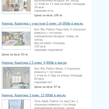
направление воздуха: юг, запад
12 этаж из 13, вид на море, площадь
38 кв.м
парковка есть
Цена за кв.м.
100 ₪
Аренда: Квартира с участком 5 комн. 14,000₪ в месяц
Бат-Ям, Район Парк Аям, 4 спальных
комнаты + гостиная
направление воздуха: север, юг,
запад
вид на море, площадь
150 кв.м
парковка подземная
Цена за кв.м.
93 ₪
Аренда: Квартира 2.5 комн. 5,800₪ в месяц
Бат-Ям, Район Море, 2 спальных
комнаты + гостиная
1 этаж из 3, вид на улицу, площадь
60 кв.м
парковки нет
Цена за кв.м.
97 ₪
Аренда: Квартира 3 комн. 12,000₪ в месяц
Тель-Авив, Район Си энд Сан, 2
спальных комнаты + гостиная
направление воздуха: запад