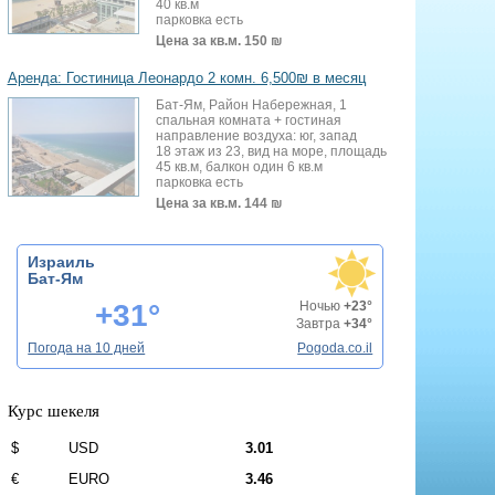
40 кв.м
парковка есть
Цена за кв.м.
150 ₪
Аренда: Гостиница Леонардо 2 комн. 6,500₪ в месяц
Бат-Ям, Район Набережная, 1
спальная комната + гостиная
направление воздуха: юг, запад
18 этаж из 23, вид на море, площадь
45 кв.м, балкон один 6 кв.м
парковка есть
Цена за кв.м.
144 ₪
Израиль
Бат-Ям
+31°
Ночью
+23°
Завтра
+34°
Погода на 10 дней
Pogoda.co.il
Курс шекеля
$
USD
3.01
€
EURO
3.46