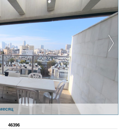
 месяц
46396