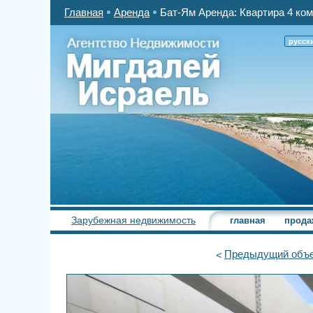
Главная
Аренда
Бат-Ям Аренда: Квартира 4 ком
русск
Зарубежная недвижимость
главная
прода
Предыдущий
объе