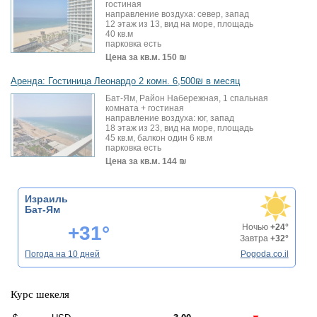
гостиная
направление воздуха: север, запад
12 этаж из 13, вид на море, площадь
40 кв.м
парковка есть
Цена за кв.м.
150 ₪
Аренда: Гостиница Леонардо 2 комн. 6,500₪ в месяц
Бат-Ям, Район Набережная, 1 спальная
комната + гостиная
направление воздуха: юг, запад
18 этаж из 23, вид на море, площадь
45 кв.м, балкон один 6 кв.м
парковка есть
Цена за кв.м.
144 ₪
Израиль
Бат-Ям
+31°
Ночью
+24°
Завтра
+32°
Погода на 10 дней
Pogoda.co.il
Курс шекеля