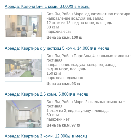
Аренда: Колони Бич 1 комн. 3,800₪ в месяц
Бат-Ям, Район Море, однокомнатная квартира
направление воздуха: юг, запад
12 этаж из 13, вид на море, площадь
38 кв.м
парковка есть
Цена за кв.м.
100 ₪
Аренда: Квартира с участком 5 комн. 14,000₪ в месяц
Бат-Ям, Район Парк Аям, 4 спальных комнаты +
гостиная
направление воздуха: север, юг, запад
вид на море, площадь
150 кв.м
парковка подземная
Цена за кв.м.
93 ₪
Аренда: Квартира 2.5 комн. 5,800₪ в месяц
Бат-Ям, Район Море, 2 спальных комнаты +
гостиная
1 этаж из 3, вид на улицу, площадь
60 кв.м
парковки нет
Цена за кв.м.
97 ₪
Аренда: Квартира 3 комн. 12,000₪ в месяц