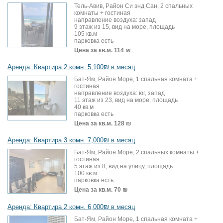
Тель-Авив, Район Си энд Сан, 2 спальных
комнаты + гостиная
направление воздуха: запад
9 этаж из 15, вид на море, площадь
105 кв.м
парковка есть
Цена за кв.м.
114 ₪
Аренда: Квартира 2 комн. 5,100₪ в месяц
Бат-Ям, Район Море, 1 спальная комната +
гостиная
направление воздуха: юг, запад
11 этаж из 23, вид на море, площадь
40 кв.м
парковка есть
Цена за кв.м.
128 ₪
Аренда: Квартира 3 комн. 7,000₪ в месяц
Бат-Ям, Район Море, 2 спальных комнаты +
гостиная
5 этаж из 8, вид на улицу, площадь
100 кв.м
парковка есть
Цена за кв.м.
70 ₪
Аренда: Квартира 2 комн. 6,000₪ в месяц
Бат-Ям, Район Море, 1 спальная комната +