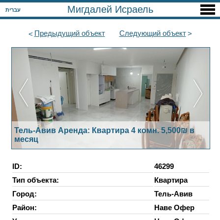
Мигдалей Исраель
עברית
Предыдущий
объект
Следующий
объект
Тель-Авив Аренда: Квартира 4 комн. 5,500₪ в
месяц
ID:
46299
Тип объекта:
Квартира
Город:
Тель-Авив
Район:
Наве Офер