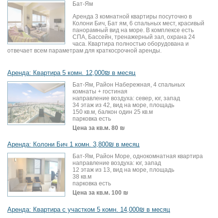
Бат-Ям
Аренда 3 комнатной квартиры посуточно в
Колони Бич, Бат ям, 6 спальных мест, красивый
панорамный вид на море. В комплексе есть
СПА, Бассейн, тренажерный зал, охрана 24
часа. Квартира полностью оборудована и
отвечает всем параметрам для краткосрочной аренды.
Аренда: Квартира 5 комн. 12,000₪ в месяц
Бат-Ям, Район Набережная, 4 спальных
комнаты + гостиная
направление воздуха: север, юг, запад
34 этаж из 42, вид на море, площадь
150 кв.м, балкон один 25 кв.м
парковка есть
Цена за кв.м.
80 ₪
Аренда: Колони Бич 1 комн. 3,800₪ в месяц
Бат-Ям, Район Море, однокомнатная квартира
направление воздуха: юг, запад
12 этаж из 13, вид на море, площадь
38 кв.м
парковка есть
Цена за кв.м.
100 ₪
Аренда: Квартира с участком 5 комн. 14,000₪ в месяц