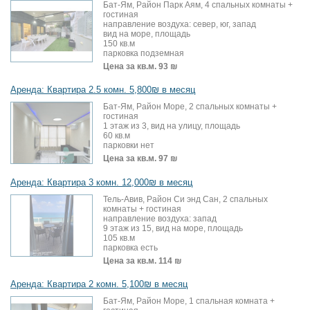
Бат-Ям, Район Парк Аям, 4 спальных комнаты +
гостиная
направление воздуха: север, юг, запад
вид на море, площадь
150 кв.м
парковка подземная
Цена за кв.м.
93 ₪
Аренда: Квартира 2.5 комн. 5,800₪ в месяц
Бат-Ям, Район Море, 2 спальных комнаты +
гостиная
1 этаж из 3, вид на улицу, площадь
60 кв.м
парковки нет
Цена за кв.м.
97 ₪
Аренда: Квартира 3 комн. 12,000₪ в месяц
Тель-Авив, Район Си энд Сан, 2 спальных
комнаты + гостиная
направление воздуха: запад
9 этаж из 15, вид на море, площадь
105 кв.м
парковка есть
Цена за кв.м.
114 ₪
Аренда: Квартира 2 комн. 5,100₪ в месяц
Бат-Ям, Район Море, 1 спальная комната +