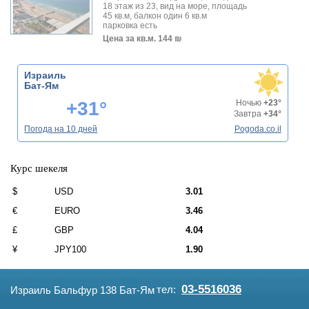
18 этаж из 23, вид на море, площадь
45 кв.м, балкон один 6 кв.м
парковка есть
Цена за кв.м.
144 ₪
Израиль
Бат-Ям
+31°
Ночью
+23°
Завтра
+34°
Погода на 10 дней
Pogoda.co.il
Курс шекеля
$
USD
3.01
€
EURO
3.46
£
GBP
4.04
¥
JPY100
1.90
03-5516036
тел:
Израиль Бальфур 138 Бат-Ям