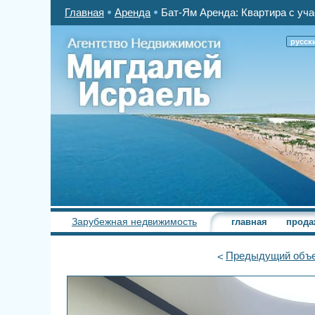
Главная
Аренда
Бат-Ям Аренда: Квартира с уча
русск
Зарубежная недвижимость
главная
прода
Предыдущий
объе