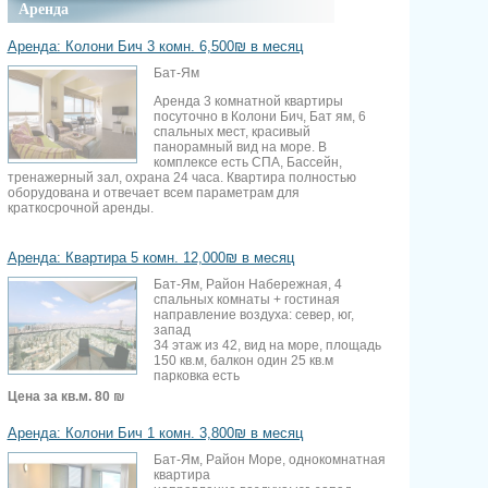
Аренда
Аренда: Колони Бич 3 комн. 6,500₪ в месяц
Бат-Ям
Аренда 3 комнатной квартиры
посуточно в Колони Бич, Бат ям, 6
спальных мест, красивый
панорамный вид на море. В
комплексе есть СПА, Бассейн,
тренажерный зал, охрана 24 часа. Квартира полностью
оборудована и отвечает всем параметрам для
краткосрочной аренды.
Аренда: Квартира 5 комн. 12,000₪ в месяц
Бат-Ям, Район Набережная, 4
спальных комнаты + гостиная
направление воздуха: север, юг,
запад
34 этаж из 42, вид на море, площадь
150 кв.м, балкон один 25 кв.м
парковка есть
Цена за кв.м.
80 ₪
Аренда: Колони Бич 1 комн. 3,800₪ в месяц
Бат-Ям, Район Море, однокомнатная
квартира