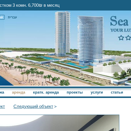
стком 3 комн. 6,700₪ в месяц
ий
עברית
жа
аренда
кратк. аренда
проекты
услуги
статьи
кт
Следующий
объект