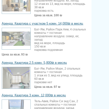
направление воздуха: юг, запад
12 этаж из 13, вид на море, площадь
38 кв.м
парковка есть
Цена за кв.м.
100 ₪
Аренда: Квартира с участком 5 комн. 14,000₪ в месяц
Бат-Ям, Район Парк Аям, 4 спальных
комнаты + гостиная
направление воздуха: север, юг,
запад
вид на море, площадь
150 кв.м
парковка подземная
Цена за кв.м.
93 ₪
Аренда: Квартира 2.5 комн. 5,800₪ в месяц
Бат-Ям, Район Море, 2 спальных
комнаты + гостиная
1 этаж из 3, вид на улицу, площадь
60 кв.м
парковки нет
Цена за кв.м.
97 ₪
Аренда: Квартира 3 комн. 12,000₪ в месяц
Тель-Авив, Район Си энд Сан, 2
спальных комнаты + гостиная
направление воздуха: запад