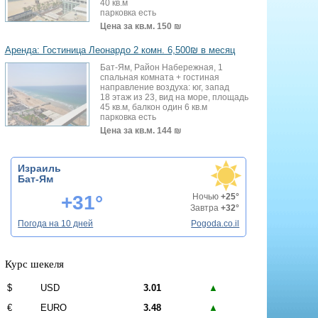
40 кв.м
парковка есть
Цена за кв.м.
150 ₪
Аренда: Гостиница Леонардо 2 комн. 6,500₪ в месяц
Бат-Ям, Район Набережная, 1
спальная комната + гостиная
направление воздуха: юг, запад
18 этаж из 23, вид на море, площадь
45 кв.м, балкон один 6 кв.м
парковка есть
Цена за кв.м.
144 ₪
Израиль
Бат-Ям
+31°
Ночью
+25°
Завтра
+32°
Погода на 10 дней
Pogoda.co.il
Курс шекеля
$
USD
3.01
▲
€
EURO
3.48
▲