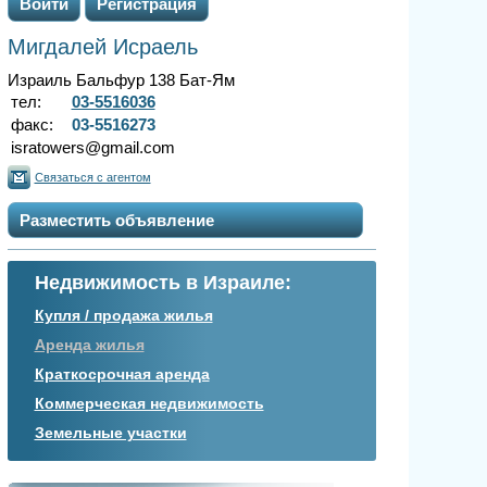
Войти
Регистрация
Мигдалей Исраель
Израиль Бальфур 138 Бат-Ям
тел:
03-5516036
факс:
03-5516273
isratowers@gmail.com
Связаться с агентом
Разместить объявление
Недвижимость в Израиле:
Купля / продажа жилья
Аренда жилья
Краткосрочная аренда
Коммерческая недвижимость
Земельные участки