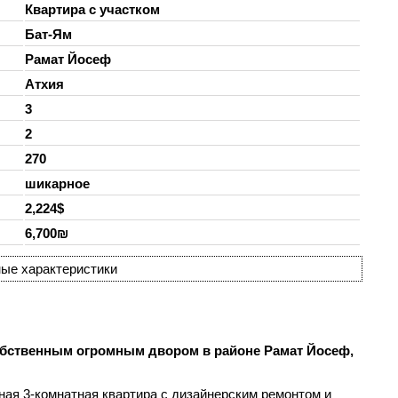
Квартира с участком
Бат-Ям
Рамат Йосеф
Атхия
3
2
270
шикарное
2,224$
6,700₪
ые характеристики
обственным огромным двором в районе Рамат Йосеф,
ная 3-комнатная квартира с дизайнерским ремонтом и