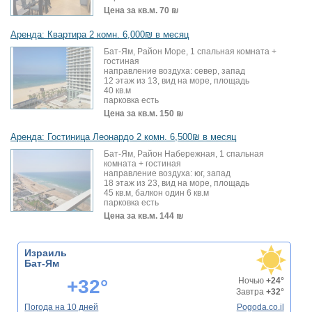
Цена за кв.м.
70 ₪
Аренда: Квартира 2 комн. 6,000₪ в месяц
Бат-Ям, Район Море, 1 спальная комната +
гостиная
направление воздуха: север, запад
12 этаж из 13, вид на море, площадь
40 кв.м
парковка есть
Цена за кв.м.
150 ₪
Аренда: Гостиница Леонардо 2 комн. 6,500₪ в месяц
Бат-Ям, Район Набережная, 1 спальная
комната + гостиная
направление воздуха: юг, запад
18 этаж из 23, вид на море, площадь
45 кв.м, балкон один 6 кв.м
парковка есть
Цена за кв.м.
144 ₪
Израиль
Бат-Ям
+32°
Ночью
+24°
Завтра
+32°
Погода на 10 дней
Pogoda.co.il