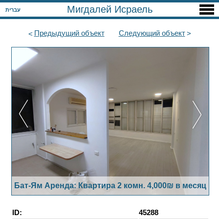
Мигдалей Исраель
עברית
Предыдущий
объект
Следующий
объект
Бат-Ям Аренда: Квартира 2 комн. 4,000₪ в месяц
ID:
45288