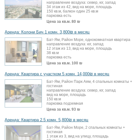
направление воздуха: север, юг, запад
34 этаж из 42, вид на море, площадь
150 кв.м, балкон один 25 кв.м
парковка есть
Цена за кв.м.
80 ₪
Аренда: Колони Бич 1 комн. 3,800₪ в месяц
Бат-Ям, Район Море, однокомнатная квартира
направление воздуха: юг, запад
12 этаж из 13, вид на море, площадь
38 кв.м
парковка есть
Цена за кв.м.
100 ₪
Аренда: Квартира с участком 5 комн. 14,000₪ в месяц
Бат-Ям, Район Парк Аям, 4 спальных комнаты +
гостиная
направление воздуха: север, юг, запад
вид на море, площадь
150 кв.м
парковка подземная
Цена за кв.м.
93 ₪
Аренда: Квартира 2.5 комн. 5,800₪ в месяц
Бат-Ям, Район Море, 2 спальных комнаты +
гостиная
1 этаж из 3, вид на улицу, площадь