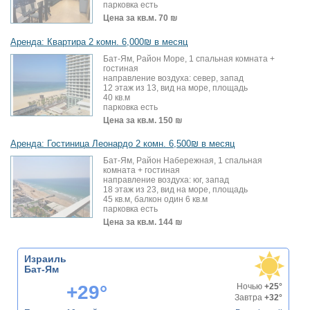
парковка есть
Цена за кв.м.
70 ₪
Аренда: Квартира 2 комн. 6,000₪ в месяц
Бат-Ям, Район Море, 1 спальная комната +
гостиная
направление воздуха: север, запад
12 этаж из 13, вид на море, площадь
40 кв.м
парковка есть
Цена за кв.м.
150 ₪
Аренда: Гостиница Леонардо 2 комн. 6,500₪ в месяц
Бат-Ям, Район Набережная, 1 спальная
комната + гостиная
направление воздуха: юг, запад
18 этаж из 23, вид на море, площадь
45 кв.м, балкон один 6 кв.м
парковка есть
Цена за кв.м.
144 ₪
Израиль
Бат-Ям
+29°
Ночью
+25°
Завтра
+32°