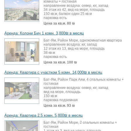
комнаты + гостиная
направление воздуха: север, юг, запад
34 этаж из 42, вид на море, площадь
150 кв.м, балкон один 25 кв.м
парковка есть
Цена за кв.м.
80 ₪
Аренда: Колони Бич 1 комн. 3,800₪ в месяц
Бат-Ям, Район Море, однокомнатная квартира
направление воздуха: юг, запад
12 этаж из 13, вид на море, площадь
38 кв.м
парковка есть
Цена за кв.м.
100 ₪
Аренда: Квартира с участком 5 комн. 14,000₪ в месяц
Бат-Ям, Район Парк Аям, 4 спальных комнаты +
гостиная
направление воздуха: север, юг, запад
вид на море, площадь
150 кв.м
парковка подземная
Цена за кв.м.
93 ₪
Аренда: Квартира 2.5 комн. 5,800₪ в месяц
Бат-Ям, Район Море, 2 спальных комнаты +
гостиная
1 этаж из 3, вид на улицу, площадь