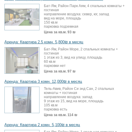
Бат-Ям, Район Парк Аям, 4 спальных комнаты +
гостиная
направление воздуха: север, юг, запад
вид на море, площадь
150 кв.м
парковка подземная
Цена за кв.м.
93 ₪
Аренда: Квартира 2.5 комн. 5,800₪ в месяц
Бат-Ям, Район Море, 2 спальных комнаты +
гостиная
1 этаж из 3, вид на улицу, площадь
60 кв.м
парковки нет
Цена за кв.м.
97 ₪
Аренда: Квартира 3 комн. 12,000₪ в месяц
Тель-Авив, Район Си энд Сан, 2 спальных
комнаты + гостиная
направление воздуха: запад
9 этаж из 15, вид на море, площадь
105 кв.м
парковка есть
Цена за кв.м.
114 ₪
Аренда: Квартира 2 комн. 5,100₪ в месяц