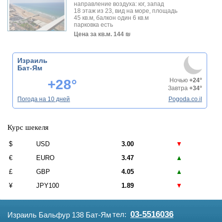
направление воздуха: юг, запад
18 этаж из 23, вид на море, площадь
45 кв.м, балкон один 6 кв.м
парковка есть
Цена за кв.м.
144 ₪
Израиль
Бат-Ям
+28°
Ночью
+24°
Завтра
+34°
Погода на 10 дней
Pogoda.co.il
Курс шекеля
$
USD
3.00
▼
€
EURO
3.47
▲
£
GBP
4.05
▲
¥
JPY100
1.89
▼
03-5516036
тел:
Израиль Бальфур 138 Бат-Ям