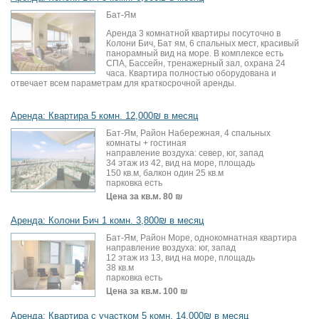
Бат-Ям
Аренда 3 комнатной квартиры посуточно в
Колони Бич, Бат ям, 6 спальных мест, красивый
панорамный вид на море. В комплексе есть
СПА, Бассейн, тренажерный зал, охрана 24
часа. Квартира полностью оборудована и
отвечает всем параметрам для краткосрочной аренды.
Аренда: Квартира 5 комн. 12,000₪ в месяц
Бат-Ям, Район Набережная, 4 спальных
комнаты + гостиная
направление воздуха: север, юг, запад
34 этаж из 42, вид на море, площадь
150 кв.м, балкон один 25 кв.м
парковка есть
Цена за кв.м.
80 ₪
Аренда: Колони Бич 1 комн. 3,800₪ в месяц
Бат-Ям, Район Море, однокомнатная квартира
направление воздуха: юг, запад
12 этаж из 13, вид на море, площадь
38 кв.м
парковка есть
Цена за кв.м.
100 ₪
Аренда: Квартира с участком 5 комн. 14,000₪ в месяц