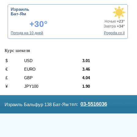
Израиль
Бат-Ям
+30°
Ночью
+23°
Завтра
+34°
Погода на 10 дней
Pogoda.co.il
Курс шекеля
$
USD
3.01
€
EURO
3.46
£
GBP
4.04
¥
JPY100
1.90
03-5516036
тел:
Израиль Бальфур 138 Бат-Ям