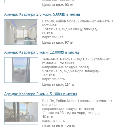
Цена за кв.м.
93 ₪
Аренда: Квартира 2.5 комн. 5,800₪ в месяц
Бат-Ям, Район Море, 2 спальных комнаты +
гостиная
1 этаж из 3, вид на улицу, площадь
60 кв.м
парковки нет
Цена за кв.м.
97 ₪
Аренда: Квартира 3 комн. 12,000₪ в месяц
Тель-Авив, Район Си энд Сан, 2 спальных
комнаты + гостиная
направление воздуха: запад
9 этаж из 15, вид на море, площадь
105 кв.м
парковка есть
Цена за кв.м.
114 ₪
Аренда: Квартира 2 комн. 5,100₪ в месяц
Бат-Ям, Район Море, 1 спальная комната +
гостиная
направление воздуха: юг, запад
11 этаж из 23, вид на море, площадь
40 кв.м
парковка есть
Цена за кв.м.
128 ₪