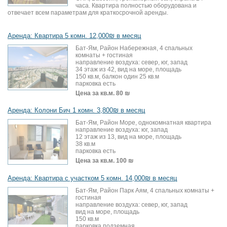
часа. Квартира полностью оборудована и
отвечает всем параметрам для краткосрочной аренды.
Аренда: Квартира 5 комн. 12,000₪ в месяц
Бат-Ям, Район Набережная, 4 спальных
комнаты + гостиная
направление воздуха: север, юг, запад
34 этаж из 42, вид на море, площадь
150 кв.м, балкон один 25 кв.м
парковка есть
Цена за кв.м.
80 ₪
Аренда: Колони Бич 1 комн. 3,800₪ в месяц
Бат-Ям, Район Море, однокомнатная квартира
направление воздуха: юг, запад
12 этаж из 13, вид на море, площадь
38 кв.м
парковка есть
Цена за кв.м.
100 ₪
Аренда: Квартира с участком 5 комн. 14,000₪ в месяц
Бат-Ям, Район Парк Аям, 4 спальных комнаты +
гостиная
направление воздуха: север, юг, запад
вид на море, площадь
150 кв.м
парковка подземная