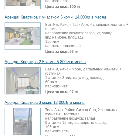
парковка есть
Цена за кв.м.
100 ₪
Аренда: Квартира с участком 5 комн. 14,000₪ в месяц
Бат-Ям, Район Парк Аям, 4 спальных комнаты +
гостиная
направление воздуха: север, юг, запад
вид на море, площадь
150 кв.м
парковка подземная
Цена за кв.м.
93 ₪
Аренда: Квартира 2.5 комн. 5,800₪ в месяц
Бат-Ям, Район Море, 2 спальных комнаты +
гостиная
1 этаж из 3, вид на улицу, площадь
60 кв.м
парковки нет
Цена за кв.м.
97 ₪
Аренда: Квартира 3 комн. 12,000₪ в месяц
Тель-Авив, Район Си энд Сан, 2 спальных
комнаты + гостиная
направление воздуха: запад
9 этаж из 15, вид на море, площадь
105 кв.м
парковка есть