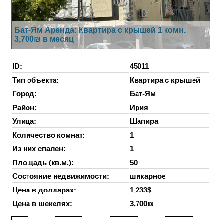
Бат-Ям Аренда: Квартира с крышей 1 комн.
3,700₪ в месяц
ID:
45011
Тип объекта:
Квартира с крышей
Город:
Бат-Ям
Район:
Ирия
Улица:
Шапира
Количество комнат:
1
Из них спален:
1
Площадь (кв.м.):
50
Состояние недвижимости:
шикарное
Цена в долларах:
1,233$
Цена в шекелях:
3,700₪