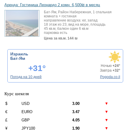
Аренда: Гостиница Леонардо 2 комн. 6,500₪ в месяц
Бат-Ям, Район Набережная, 1 спальная
комната + гостиная
направление воздуха: юг, запад
18 этаж из 23, вид на море, площадь
45 кв.м, балкон один 6 кв.м
парковка есть
Цена за кв.м.
144 ₪
Израиль
Бат-Ям
+31°
Ночью
+24°
Завтра
+32°
Погода на 10 дней
Pogoda.co.il
Курс шекеля
$
USD
3.00
▼
€
EURO
3.47
▼
£
GBP
4.05
▼
¥
JPY100
1.90
▼