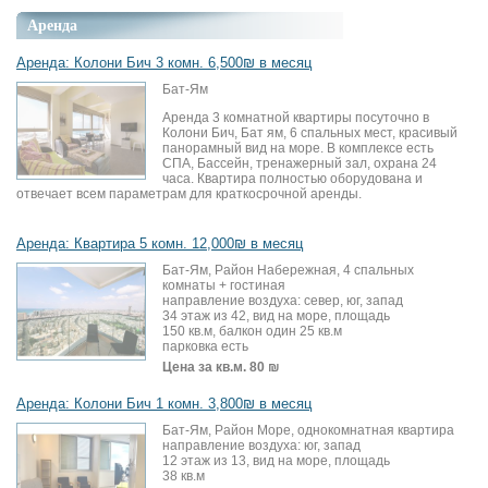
Аренда
Аренда: Колони Бич 3 комн. 6,500₪ в месяц
Бат-Ям
Аренда 3 комнатной квартиры посуточно в
Колони Бич, Бат ям, 6 спальных мест, красивый
панорамный вид на море. В комплексе есть
СПА, Бассейн, тренажерный зал, охрана 24
часа. Квартира полностью оборудована и
отвечает всем параметрам для краткосрочной аренды.
Аренда: Квартира 5 комн. 12,000₪ в месяц
Бат-Ям, Район Набережная, 4 спальных
комнаты + гостиная
направление воздуха: север, юг, запад
34 этаж из 42, вид на море, площадь
150 кв.м, балкон один 25 кв.м
парковка есть
Цена за кв.м.
80 ₪
Аренда: Колони Бич 1 комн. 3,800₪ в месяц
Бат-Ям, Район Море, однокомнатная квартира
направление воздуха: юг, запад
12 этаж из 13, вид на море, площадь
38 кв.м