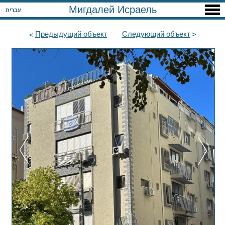
Мигдалей Исраель
עברית
Предыдущий
объект
Следующий
объект