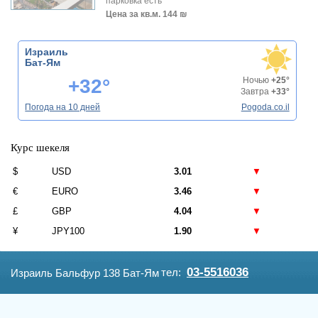
парковка есть
Цена за кв.м.
144 ₪
Израиль
Бат-Ям
+32°
Ночью
+25°
Завтра
+33°
Погода на 10 дней
Pogoda.co.il
Курс шекеля
$
USD
3.01
▼
€
EURO
3.46
▼
£
GBP
4.04
▼
¥
JPY100
1.90
▼
03-5516036
тел:
Израиль Бальфур 138 Бат-Ям