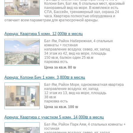
Колони Бич, Бат ям, 6 спальных мест, красивый
панорамный вид на море. В комплексе есть
СПА, Бассейн, тренажерный зал, охрана 24
часа. Квартира полностью оборудована и
отвечает всем параметрам для краткосрочной аренды.
Аренда: Квартира 5 комн. 12,000₪ в месяц
Бат-Ям, Район Набережная, 4 спальных
комнаты + гостиная
направление воздуха: север, юг, запад
34 этаж из 42, вид на море, площадь
150 кв.м, балкон один 25 кв.м
парковка есть
Цена за кв.м.
80 ₪
Аренда: Колони Бич 1 комн. 3,800₪ в месяц
Бат-Ям, Район Море, однокомнатная квартира
направление воздуха: юг, запад
12 этаж из 13, вид на море, площадь
38 кв.м
парковка есть
Цена за кв.м.
100 ₪
Аренда: Квартира с участком 5 комн. 14,000₪ в месяц
Бат-Ям, Район Парк Аям, 4 спальных комнаты +
гостиная
направление воздуха: север, юг, запад