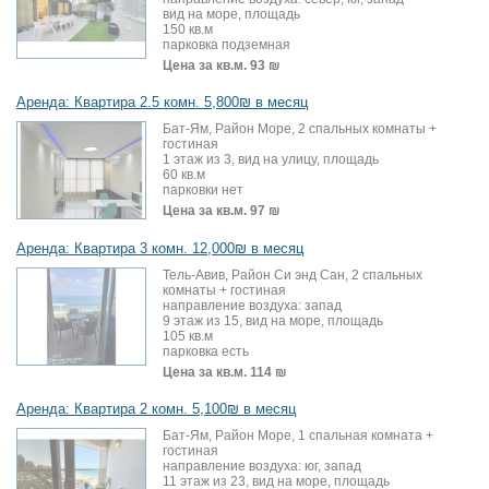
вид на море, площадь
150 кв.м
парковка подземная
Цена за кв.м.
93 ₪
Аренда: Квартира 2.5 комн. 5,800₪ в месяц
Бат-Ям, Район Море, 2 спальных комнаты +
гостиная
1 этаж из 3, вид на улицу, площадь
60 кв.м
парковки нет
Цена за кв.м.
97 ₪
Аренда: Квартира 3 комн. 12,000₪ в месяц
Тель-Авив, Район Си энд Сан, 2 спальных
комнаты + гостиная
направление воздуха: запад
9 этаж из 15, вид на море, площадь
105 кв.м
парковка есть
Цена за кв.м.
114 ₪
Аренда: Квартира 2 комн. 5,100₪ в месяц
Бат-Ям, Район Море, 1 спальная комната +
гостиная
направление воздуха: юг, запад
11 этаж из 23, вид на море, площадь