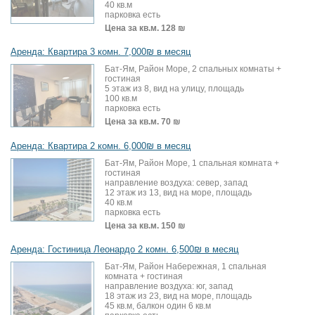
40 кв.м
парковка есть
Цена за кв.м.
128 ₪
Аренда: Квартира 3 комн. 7,000₪ в месяц
Бат-Ям, Район Море, 2 спальных комнаты +
гостиная
5 этаж из 8, вид на улицу, площадь
100 кв.м
парковка есть
Цена за кв.м.
70 ₪
Аренда: Квартира 2 комн. 6,000₪ в месяц
Бат-Ям, Район Море, 1 спальная комната +
гостиная
направление воздуха: север, запад
12 этаж из 13, вид на море, площадь
40 кв.м
парковка есть
Цена за кв.м.
150 ₪
Аренда: Гостиница Леонардо 2 комн. 6,500₪ в месяц
Бат-Ям, Район Набережная, 1 спальная
комната + гостиная
направление воздуха: юг, запад
18 этаж из 23, вид на море, площадь
45 кв.м, балкон один 6 кв.м