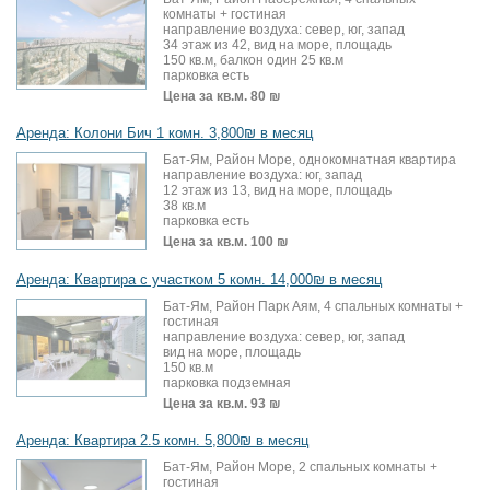
комнаты + гостиная
направление воздуха: север, юг, запад
34 этаж из 42, вид на море, площадь
150 кв.м, балкон один 25 кв.м
парковка есть
Цена за кв.м.
80 ₪
Аренда: Колони Бич 1 комн. 3,800₪ в месяц
Бат-Ям, Район Море, однокомнатная квартира
направление воздуха: юг, запад
12 этаж из 13, вид на море, площадь
38 кв.м
парковка есть
Цена за кв.м.
100 ₪
Аренда: Квартира с участком 5 комн. 14,000₪ в месяц
Бат-Ям, Район Парк Аям, 4 спальных комнаты +
гостиная
направление воздуха: север, юг, запад
вид на море, площадь
150 кв.м
парковка подземная
Цена за кв.м.
93 ₪
Аренда: Квартира 2.5 комн. 5,800₪ в месяц
Бат-Ям, Район Море, 2 спальных комнаты +
гостиная