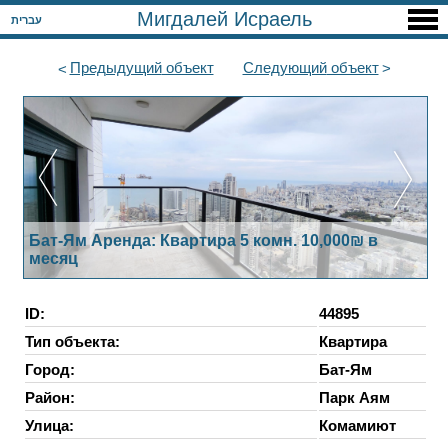
Мигдалей Исраель
עברית
Предыдущий
объект
Следующий
объект
Бат-Ям Аренда: Квартира 5 комн. 10,000₪ в
месяц
ID:
44895
Тип объекта:
Квартира
Город:
Бат-Ям
Район:
Парк Аям
Улица:
Комамиют