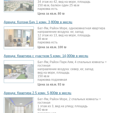
34 этаж из 42, вид на море, площадь
150 кв.м, балкон один 25 кв.м
парковка есть
Цена за кв.м.
80 ₪
Аренда: Колони Бич 1 комн. 3,800₪ в месяц
Бат-Ям, Район Море, однокомнатная квартира
направление воздуха: юг, запад
12 этаж из 13, вид на море, площадь
38 кв.м
парковка есть
Цена за кв.м.
100 ₪
Аренда: Квартира с участком 5 комн. 14,000₪ в месяц
Бат-Ям, Район Парк Аям, 4 спальных комнаты +
гостиная
направление воздуха: север, юг, запад
вид на море, площадь
150 кв.м
парковка подземная
Цена за кв.м.
93 ₪
Аренда: Квартира 2.5 комн. 5,800₪ в месяц
Бат-Ям, Район Море, 2 спальных комнаты +
гостиная
1 этаж из 3, вид на улицу, площадь
60 кв.м