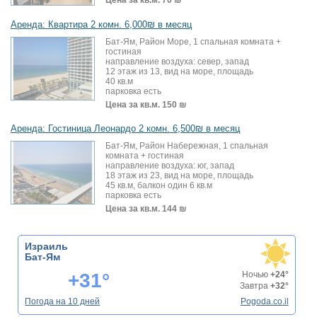
Цена за кв.м.
70 ₪
Аренда: Квартира 2 комн. 6,000₪ в месяц
Бат-Ям, Район Море, 1 спальная комната +
гостиная
направление воздуха: север, запад
12 этаж из 13, вид на море, площадь
40 кв.м
парковка есть
Цена за кв.м.
150 ₪
Аренда: Гостиница Леонардо 2 комн. 6,500₪ в месяц
Бат-Ям, Район Набережная, 1 спальная
комната + гостиная
направление воздуха: юг, запад
18 этаж из 23, вид на море, площадь
45 кв.м, балкон один 6 кв.м
парковка есть
Цена за кв.м.
144 ₪
Израиль
Бат-Ям
+31°
Ночью
+24°
Завтра
+32°
Погода на 10 дней
Pogoda.co.il