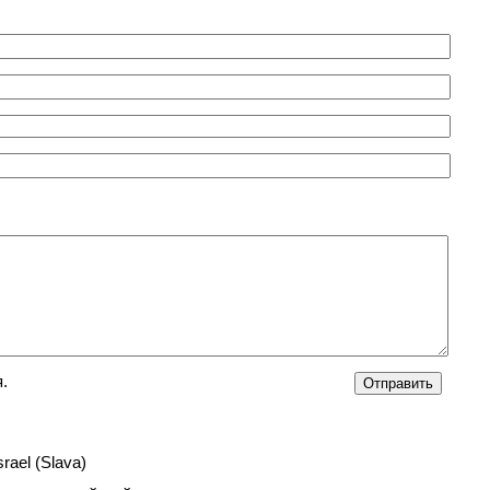
.
srael (Slava)