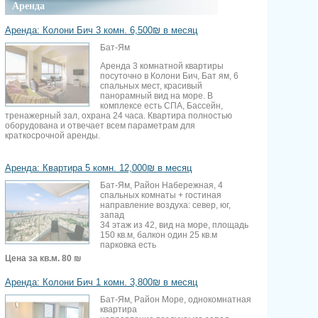
Аренда
Аренда: Колони Бич 3 комн. 6,500₪ в месяц
Бат-Ям
Аренда 3 комнатной квартиры
посуточно в Колони Бич, Бат ям, 6
спальных мест, красивый
панорамный вид на море. В
комплексе есть СПА, Бассейн,
тренажерный зал, охрана 24 часа. Квартира полностью
оборудована и отвечает всем параметрам для
краткосрочной аренды.
Аренда: Квартира 5 комн. 12,000₪ в месяц
Бат-Ям, Район Набережная, 4
спальных комнаты + гостиная
направление воздуха: север, юг,
запад
34 этаж из 42, вид на море, площадь
150 кв.м, балкон один 25 кв.м
парковка есть
Цена за кв.м.
80 ₪
Аренда: Колони Бич 1 комн. 3,800₪ в месяц
Бат-Ям, Район Море, однокомнатная
квартира