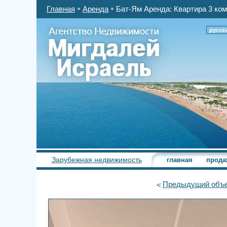
Главная
Аренда
Бат-Ям Аренда: Квартира 3 ком
русск
Зарубежная недвижимость
главная
прода
Предыдущий
объе