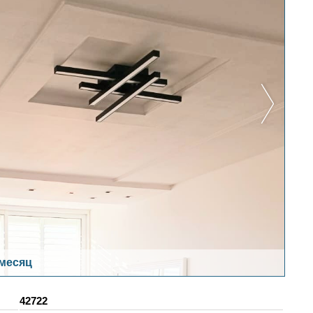
 месяц
42722