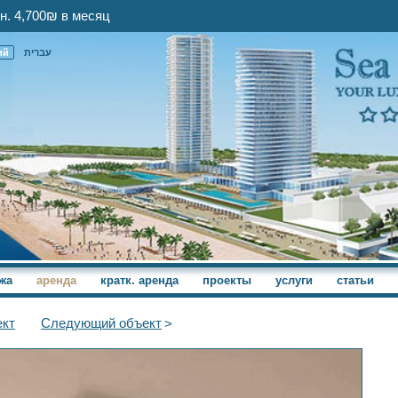
н. 4,700₪ в месяц
ий
עברית
жа
аренда
кратк. аренда
проекты
услуги
статьи
кт
Следующий
объект