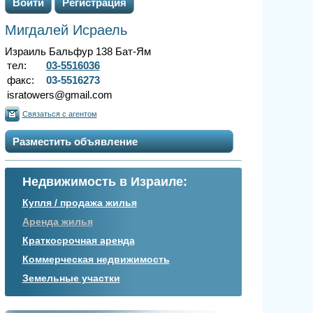
Войти
Регистрация
Мигдалей Исраель
Израиль Бальфур 138 Бат-Ям
тел:
03-5516036
факс:
03-5516273
isratowers@gmail.com
Связаться с агентом
Разместить объявление
Недвижимость в Израиле:
Купля / продажа жилья
Аренда жилья
Краткосрочная аренда
Коммерческая недвижимость
Земельные участки