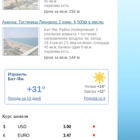
40 кв.м
парковка есть
Цена за кв.м.
150 ₪
Аренда: Гостиница Леонардо 2 комн. 6,500₪ в месяц
Бат-Ям, Район Набережная, 1
спальная комната + гостиная
направление воздуха: юг, запад
18 этаж из 23, вид на море, площадь
45 кв.м, балкон один 6 кв.м
парковка есть
Цена за кв.м.
144 ₪
Израиль
Бат-Ям
+31°
Ночью
+24°
Завтра
+32°
Погода на 10 дней
Pogoda.co.il
Курс шекеля
$
USD
3.00
▼
€
EURO
3.47
▼