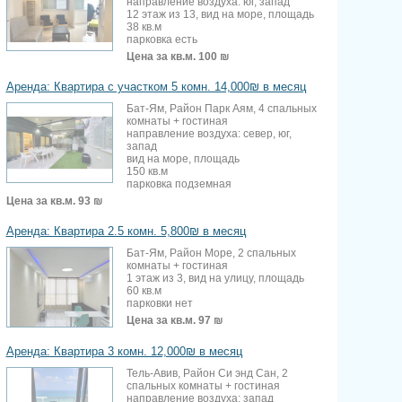
направление воздуха: юг, запад
12 этаж из 13, вид на море, площадь
38 кв.м
парковка есть
Цена за кв.м.
100 ₪
Аренда: Квартира с участком 5 комн. 14,000₪ в месяц
Бат-Ям, Район Парк Аям, 4 спальных
комнаты + гостиная
направление воздуха: север, юг,
запад
вид на море, площадь
150 кв.м
парковка подземная
Цена за кв.м.
93 ₪
Аренда: Квартира 2.5 комн. 5,800₪ в месяц
Бат-Ям, Район Море, 2 спальных
комнаты + гостиная
1 этаж из 3, вид на улицу, площадь
60 кв.м
парковки нет
Цена за кв.м.
97 ₪
Аренда: Квартира 3 комн. 12,000₪ в месяц
Тель-Авив, Район Си энд Сан, 2
спальных комнаты + гостиная
направление воздуха: запад