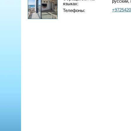
русский, 
языках:
+9725420
Телефоны: