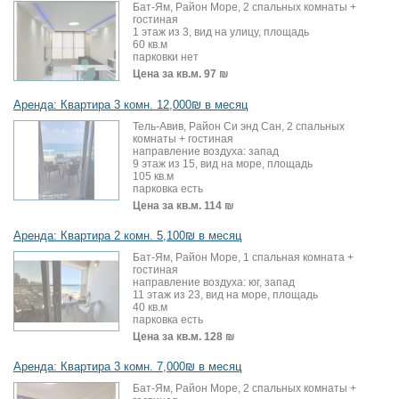
Бат-Ям, Район Море, 2 спальных комнаты +
гостиная
1 этаж из 3, вид на улицу, площадь
60 кв.м
парковки нет
Цена за кв.м.
97 ₪
Аренда: Квартира 3 комн. 12,000₪ в месяц
Тель-Авив, Район Си энд Сан, 2 спальных
комнаты + гостиная
направление воздуха: запад
9 этаж из 15, вид на море, площадь
105 кв.м
парковка есть
Цена за кв.м.
114 ₪
Аренда: Квартира 2 комн. 5,100₪ в месяц
Бат-Ям, Район Море, 1 спальная комната +
гостиная
направление воздуха: юг, запад
11 этаж из 23, вид на море, площадь
40 кв.м
парковка есть
Цена за кв.м.
128 ₪
Аренда: Квартира 3 комн. 7,000₪ в месяц
Бат-Ям, Район Море, 2 спальных комнаты +