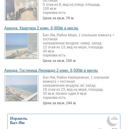
гостиная
5 этаж из 8, вид на улицу, площадь
100 кв.м
парковка есть
Цена за кв.м.
70 ₪
Аренда: Квартира 2 комн. 6,000₪ в месяц
Бат-Ям, Район Море, 1 спальная комната +
гостиная
направление воздуха: север, запад
12 этаж из 13, вид на море, площадь
40 кв.м
парковка есть
Цена за кв.м.
150 ₪
Аренда: Гостиница Леонардо 2 комн. 6,500₪ в месяц
Бат-Ям, Район Набережная, 1 спальная
комната + гостиная
направление воздуха: юг, запад
18 этаж из 23, вид на море, площадь
45 кв.м, балкон один 6 кв.м
парковка есть
Цена за кв.м.
144 ₪
Израиль
Бат-Ям