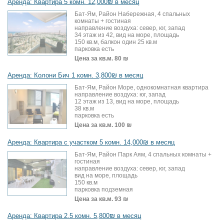
Аренда: Квартира 5 комн. 12,000₪ в месяц
Бат-Ям, Район Набережная, 4 спальных
комнаты + гостиная
направление воздуха: север, юг, запад
34 этаж из 42, вид на море, площадь
150 кв.м, балкон один 25 кв.м
парковка есть
Цена за кв.м.
80 ₪
Аренда: Колони Бич 1 комн. 3,800₪ в месяц
Бат-Ям, Район Море, однокомнатная квартира
направление воздуха: юг, запад
12 этаж из 13, вид на море, площадь
38 кв.м
парковка есть
Цена за кв.м.
100 ₪
Аренда: Квартира с участком 5 комн. 14,000₪ в месяц
Бат-Ям, Район Парк Аям, 4 спальных комнаты +
гостиная
направление воздуха: север, юг, запад
вид на море, площадь
150 кв.м
парковка подземная
Цена за кв.м.
93 ₪
Аренда: Квартира 2.5 комн. 5,800₪ в месяц