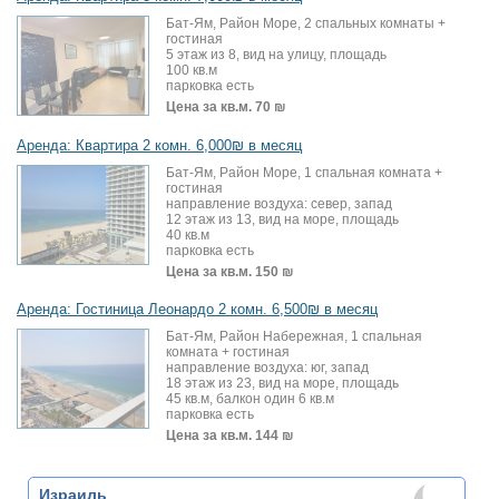
Бат-Ям, Район Море, 2 спальных комнаты +
гостиная
5 этаж из 8, вид на улицу, площадь
100 кв.м
парковка есть
Цена за кв.м.
70 ₪
Аренда: Квартира 2 комн. 6,000₪ в месяц
Бат-Ям, Район Море, 1 спальная комната +
гостиная
направление воздуха: север, запад
12 этаж из 13, вид на море, площадь
40 кв.м
парковка есть
Цена за кв.м.
150 ₪
Аренда: Гостиница Леонардо 2 комн. 6,500₪ в месяц
Бат-Ям, Район Набережная, 1 спальная
комната + гостиная
направление воздуха: юг, запад
18 этаж из 23, вид на море, площадь
45 кв.м, балкон один 6 кв.м
парковка есть
Цена за кв.м.
144 ₪
Израиль