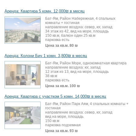
Аренда: Квартира 5 комн. 12,000₪ в месяц
Бат-Ям, Район Набережная, 4 спальных
комнаты + гостиная
направление воздуха: север, юг, запад
34 этаж из 42, вид на море, площадь
150 кв.м, балкон один 25 кв.м
парковка есть
Цена за кв.м.
80 ₪
Аренда: Колони Бич 1 комн. 3,800₪ в месяц
Бат-Ям, Район Море, однокомнатная квартира
направление воздуха: юг, запад
12 этаж из 13, вид на море, площадь
38 кв.м
парковка есть
Цена за кв.м.
100 ₪
Аренда: Квартира с участком 5 комн. 14,000₪ в месяц
Бат-Ям, Район Парк Аям, 4 спальных комнаты +
гостиная
направление воздуха: север, юг, запад
вид на море, площадь
150 кв.м
парковка подземная
Цена за кв.м.
93 ₪