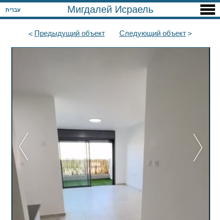
Мигдалей Исраель
עברית
Предыдущий
объект
Следующий
объект