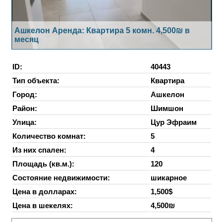
Ашкелон Аренда: Квартира 5 комн. 4,500₪ в
месяц
ID:
40443
Тип объекта:
Квартира
Город:
Ашкелон
Район:
Шимшон
Улица:
Цур Эфраим
Количество комнат:
5
Из них спален:
4
Площадь (кв.м.):
120
Состояние недвижимости:
шикарное
Цена в долларах:
1,500$
Цена в шекелях:
4,500₪