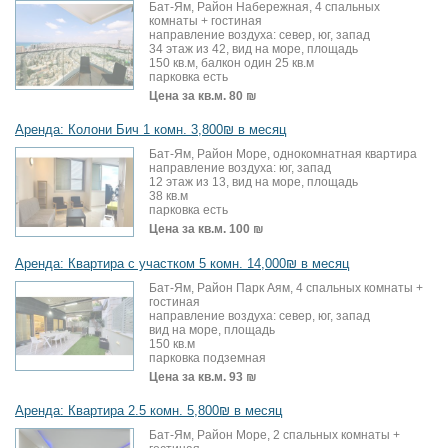
Бат-Ям, Район Набережная, 4 спальных
комнаты + гостиная
направление воздуха: север, юг, запад
34 этаж из 42, вид на море, площадь
150 кв.м, балкон один 25 кв.м
парковка есть
Цена за кв.м.
80 ₪
Аренда: Колони Бич 1 комн. 3,800₪ в месяц
Бат-Ям, Район Море, однокомнатная квартира
направление воздуха: юг, запад
12 этаж из 13, вид на море, площадь
38 кв.м
парковка есть
Цена за кв.м.
100 ₪
Аренда: Квартира с участком 5 комн. 14,000₪ в месяц
Бат-Ям, Район Парк Аям, 4 спальных комнаты +
гостиная
направление воздуха: север, юг, запад
вид на море, площадь
150 кв.м
парковка подземная
Цена за кв.м.
93 ₪
Аренда: Квартира 2.5 комн. 5,800₪ в месяц
Бат-Ям, Район Море, 2 спальных комнаты +