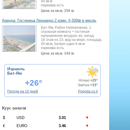
40 кв.м
парковка есть
Цена за кв.м.
150 ₪
Аренда: Гостиница Леонардо 2 комн. 6,500₪ в месяц
Бат-Ям, Район Набережная, 1
спальная комната + гостиная
направление воздуха: юг, запад
18 этаж из 23, вид на море, площадь
45 кв.м, балкон один 6 кв.м
парковка есть
Цена за кв.м.
144 ₪
Израиль
Бат-Ям
+26°
Ночью
+25°
Завтра
+33°
Погода на 10 дней
Pogoda.co.il
Курс шекеля
$
USD
3.01
▼
€
EURO
3.46
▼