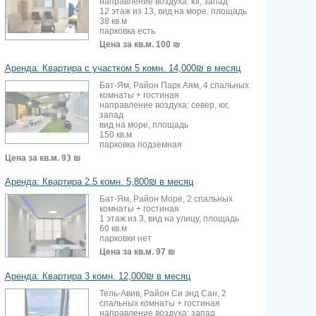
направление воздуха: юг, запад
12 этаж из 13, вид на море, площадь
38 кв.м
парковка есть
Цена за кв.м.
100 ₪
Аренда: Квартира с участком 5 комн. 14,000₪ в месяц
Бат-Ям, Район Парк Аям, 4 спальных
комнаты + гостиная
направление воздуха: север, юг,
запад
вид на море, площадь
150 кв.м
парковка подземная
Цена за кв.м.
93 ₪
Аренда: Квартира 2.5 комн. 5,800₪ в месяц
Бат-Ям, Район Море, 2 спальных
комнаты + гостиная
1 этаж из 3, вид на улицу, площадь
60 кв.м
парковки нет
Цена за кв.м.
97 ₪
Аренда: Квартира 3 комн. 12,000₪ в месяц
Тель-Авив, Район Си энд Сан, 2
спальных комнаты + гостиная
направление воздуха: запад