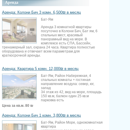
Аренда
Аренда: Колони Бич 3 комн. 6,500₪ в месяц
Бат-Ям
Аренда 3 комнатной квартиры
посуточно в Колони Бич, Бат ям, 6
спальных мест, красивый
панорамный вид на море. В
комплексе есть СПА, Бассейн,
тренажерный зал, охрана 24 часа. Квартира полностью
оборудована и отвечает всем параметрам для
краткосрочной аренды.
Аренда: Квартира 5 комн. 12,000₪ в месяц
Бат-Ям, Район Набережная, 4
спальных комнаты + гостиная
направление воздуха: север, юг,
запад
34 этаж из 42, вид на море, площадь
150 кв.м, балкон один 25 кв.м
парковка есть
Цена за кв.м.
80 ₪
Аренда: Колони Бич 1 комн. 3,800₪ в месяц
Бат-Ям, Район Море, однокомнатная
квартира