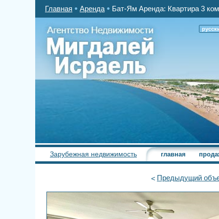
Главная
Аренда
Бат-Ям Аренда: Квартира 3 ком
русск
Зарубежная недвижимость
главная
прода
Предыдущий
объе