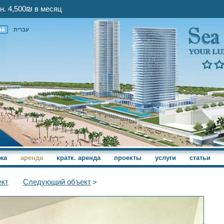
н. 4,500₪ в месяц
ий
עברית
жа
аренда
кратк. аренда
проекты
услуги
статьи
кт
Следующий
объект