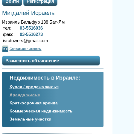
Войти
Регистрация
Мигдалей Исраель
Израиль Бальфур 138 Бат-Ям
тел:
03-5516036
факс:
03-5516273
isratowers@gmail.com
Связаться с агентом
Разместить объявление
Недвижимость в Израиле:
Купля / продажа жилья
Аренда жилья
Краткосрочная аренда
Коммерческая недвижимость
Земельные участки