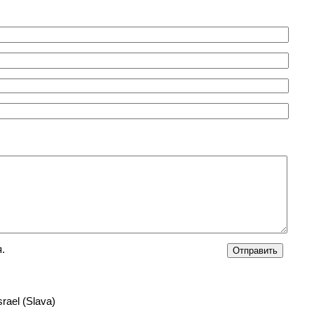
.
srael (Slava)