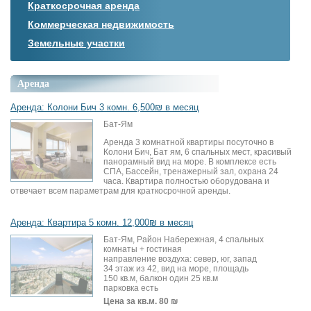
Краткосрочная аренда
Коммерческая недвижимость
Земельные участки
Аренда
Аренда: Колони Бич 3 комн. 6,500₪ в месяц
Бат-Ям
Аренда 3 комнатной квартиры посуточно в
Колони Бич, Бат ям, 6 спальных мест, красивый
панорамный вид на море. В комплексе есть
СПА, Бассейн, тренажерный зал, охрана 24
часа. Квартира полностью оборудована и
отвечает всем параметрам для краткосрочной аренды.
Аренда: Квартира 5 комн. 12,000₪ в месяц
Бат-Ям, Район Набережная, 4 спальных
комнаты + гостиная
направление воздуха: север, юг, запад
34 этаж из 42, вид на море, площадь
150 кв.м, балкон один 25 кв.м
парковка есть
Цена за кв.м.
80 ₪