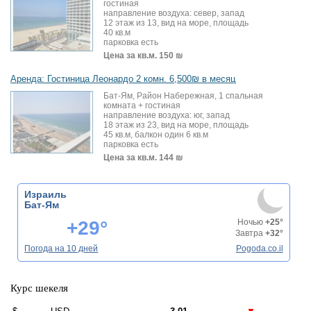
гостиная
направление воздуха: север, запад
12 этаж из 13, вид на море, площадь
40 кв.м
парковка есть
Цена за кв.м.
150 ₪
Аренда: Гостиница Леонардо 2 комн. 6,500₪ в месяц
Бат-Ям, Район Набережная, 1 спальная
комната + гостиная
направление воздуха: юг, запад
18 этаж из 23, вид на море, площадь
45 кв.м, балкон один 6 кв.м
парковка есть
Цена за кв.м.
144 ₪
Израиль
Бат-Ям
+29°
Ночью
+25°
Завтра
+32°
Погода на 10 дней
Pogoda.co.il
Курс шекеля