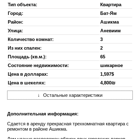
Тип объекта:
Квартира
Город:
Бат-Ям
Район:
Ашикма
Улица:
Аневиим
Количество комнат:
3
Из них спален:
2
Площадь (кв.м.):
65
Состояние недвижимости:
шикарное
Цена в долларах:
1,597$
Цена в шекелях:
4,800₪
↓
Остальные характеристики
Дополнительная информация:
Сдается в аренду прекрасная трехкомнатная квартира с
ремонтом в районе Ашикма.
Дом удачно расположен вблизи двух городских парков,