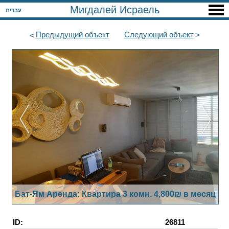
Мигдалей Исраель
עברית
Предыдущий
объект
Следующий
объект
Бат-Ям Аренда: Квартира 3 комн. 4,800₪ в месяц
ID:
26811