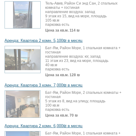
Тель-Авив, Район Си энд Сан, 2 спальных
комнаты + гостиная
направление воздуха: запад
9 этаж из 15, вид на море, площадь
105 кв.м
парковка есть
Цена за кв.м.
114 ₪
Аренда: Квартира 2 комн. 5,100₪ в месяц
Бат-Ям, Район Море, 1 спальная комната +
гостиная
направление воздуха: юг, запад
11 этаж из 23, вид на море, площадь
40 кв.м
парковка есть
Цена за кв.м.
128 ₪
Аренда: Квартира 3 комн. 7,000₪ в месяц
Бат-Ям, Район Море, 2 спальных комнаты +
гостиная
5 этаж из 8, вид на улицу, площадь
100 кв.м
парковка есть
Цена за кв.м.
70 ₪
Аренда: Квартира 2 комн. 6,000₪ в месяц
Бат-Ям, Район Море, 1 спальная комната +