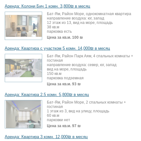
Аренда: Колони Бич 1 комн. 3,800₪ в месяц
Бат-Ям, Район Море, однокомнатная квартира
направление воздуха: юг, запад
12 этаж из 13, вид на море, площадь
38 кв.м
парковка есть
Цена за кв.м.
100 ₪
Аренда: Квартира с участком 5 комн. 14,000₪ в месяц
Бат-Ям, Район Парк Аям, 4 спальных комнаты +
гостиная
направление воздуха: север, юг, запад
вид на море, площадь
150 кв.м
парковка подземная
Цена за кв.м.
93 ₪
Аренда: Квартира 2.5 комн. 5,800₪ в месяц
Бат-Ям, Район Море, 2 спальных комнаты +
гостиная
1 этаж из 3, вид на улицу, площадь
60 кв.м
парковки нет
Цена за кв.м.
97 ₪
Аренда: Квартира 3 комн. 12,000₪ в месяц