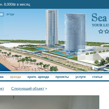
н. 8,000₪ в месяц
ий
עברית
жа
аренда
кратк. аренда
проекты
услуги
статьи
кт
Следующий
объект