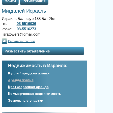
Войти
Регистрация
Мигдалей Исраель
Израиль Бальфур 138 Бат-Ям
тел:
03-5516036
факс:
03-5516273
isratowers@gmail.com
Связаться с агентом
Разместить объявление
Недвижимость в Израиле:
Купля / продажа жилья
Аренда жилья
Краткосрочная аренда
Коммерческая недвижимость
Земельные участки