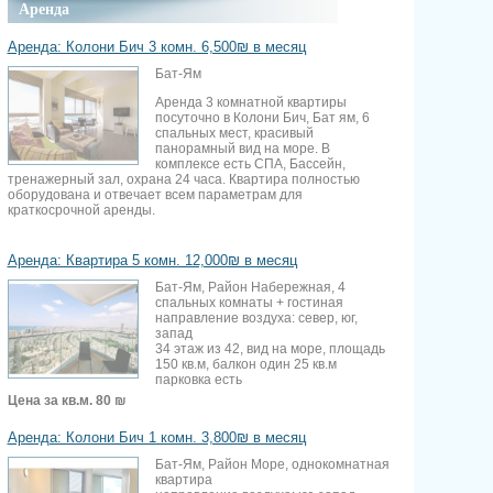
Аренда
Аренда: Колони Бич 3 комн. 6,500₪ в месяц
Бат-Ям
Аренда 3 комнатной квартиры
посуточно в Колони Бич, Бат ям, 6
спальных мест, красивый
панорамный вид на море. В
комплексе есть СПА, Бассейн,
тренажерный зал, охрана 24 часа. Квартира полностью
оборудована и отвечает всем параметрам для
краткосрочной аренды.
Аренда: Квартира 5 комн. 12,000₪ в месяц
Бат-Ям, Район Набережная, 4
спальных комнаты + гостиная
направление воздуха: север, юг,
запад
34 этаж из 42, вид на море, площадь
150 кв.м, балкон один 25 кв.м
парковка есть
Цена за кв.м.
80 ₪
Аренда: Колони Бич 1 комн. 3,800₪ в месяц
Бат-Ям, Район Море, однокомнатная
квартира