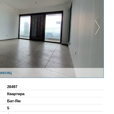
 месяц
26497
Квартира
Бат-Ям
5