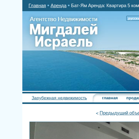
Главная
Аренда
Бат-Ям Аренда: Квартира 5 ком
русск
Зарубежная недвижимость
главная
прода
Предыдущий
объе