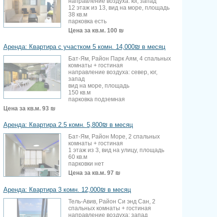
направление воздуха: юг, запад
12 этаж из 13, вид на море, площадь
38 кв.м
парковка есть
Цена за кв.м.
100 ₪
Аренда: Квартира с участком 5 комн. 14,000₪ в месяц
Бат-Ям, Район Парк Аям, 4 спальных
комнаты + гостиная
направление воздуха: север, юг,
запад
вид на море, площадь
150 кв.м
парковка подземная
Цена за кв.м.
93 ₪
Аренда: Квартира 2.5 комн. 5,800₪ в месяц
Бат-Ям, Район Море, 2 спальных
комнаты + гостиная
1 этаж из 3, вид на улицу, площадь
60 кв.м
парковки нет
Цена за кв.м.
97 ₪
Аренда: Квартира 3 комн. 12,000₪ в месяц
Тель-Авив, Район Си энд Сан, 2
спальных комнаты + гостиная
направление воздуха: запад