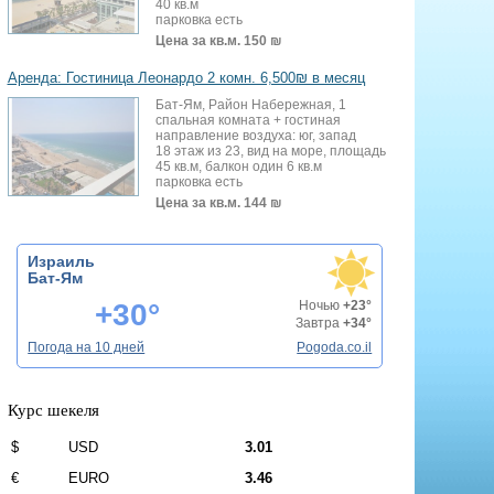
40 кв.м
парковка есть
Цена за кв.м.
150 ₪
Аренда: Гостиница Леонардо 2 комн. 6,500₪ в месяц
Бат-Ям, Район Набережная, 1
спальная комната + гостиная
направление воздуха: юг, запад
18 этаж из 23, вид на море, площадь
45 кв.м, балкон один 6 кв.м
парковка есть
Цена за кв.м.
144 ₪
Израиль
Бат-Ям
+30°
Ночью
+23°
Завтра
+34°
Погода на 10 дней
Pogoda.co.il
Курс шекеля
$
USD
3.01
€
EURO
3.46