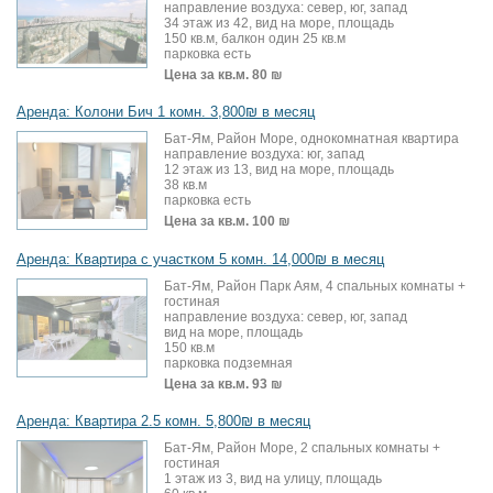
направление воздуха: север, юг, запад
34 этаж из 42, вид на море, площадь
150 кв.м, балкон один 25 кв.м
парковка есть
Цена за кв.м.
80 ₪
Аренда: Колони Бич 1 комн. 3,800₪ в месяц
Бат-Ям, Район Море, однокомнатная квартира
направление воздуха: юг, запад
12 этаж из 13, вид на море, площадь
38 кв.м
парковка есть
Цена за кв.м.
100 ₪
Аренда: Квартира с участком 5 комн. 14,000₪ в месяц
Бат-Ям, Район Парк Аям, 4 спальных комнаты +
гостиная
направление воздуха: север, юг, запад
вид на море, площадь
150 кв.м
парковка подземная
Цена за кв.м.
93 ₪
Аренда: Квартира 2.5 комн. 5,800₪ в месяц
Бат-Ям, Район Море, 2 спальных комнаты +
гостиная
1 этаж из 3, вид на улицу, площадь