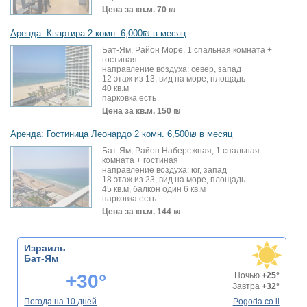
Цена за кв.м.
70 ₪
Аренда: Квартира 2 комн. 6,000₪ в месяц
Бат-Ям, Район Море, 1 спальная комната +
гостиная
направление воздуха: север, запад
12 этаж из 13, вид на море, площадь
40 кв.м
парковка есть
Цена за кв.м.
150 ₪
Аренда: Гостиница Леонардо 2 комн. 6,500₪ в месяц
Бат-Ям, Район Набережная, 1 спальная
комната + гостиная
направление воздуха: юг, запад
18 этаж из 23, вид на море, площадь
45 кв.м, балкон один 6 кв.м
парковка есть
Цена за кв.м.
144 ₪
Израиль
Бат-Ям
+30°
Ночью
+25°
Завтра
+32°
Погода на 10 дней
Pogoda.co.il