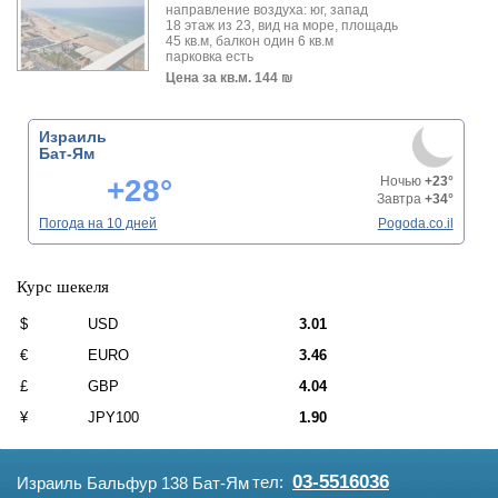
направление воздуха: юг, запад
18 этаж из 23, вид на море, площадь
45 кв.м, балкон один 6 кв.м
парковка есть
Цена за кв.м.
144 ₪
Израиль
Бат-Ям
+28°
Ночью
+23°
Завтра
+34°
Погода на 10 дней
Pogoda.co.il
Курс шекеля
$
USD
3.01
€
EURO
3.46
£
GBP
4.04
¥
JPY100
1.90
03-5516036
тел:
Израиль Бальфур 138 Бат-Ям