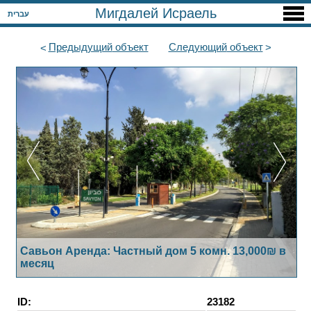
Мигдалей Исраель
עברית
Предыдущий
объект
Следующий
объект
Савьон Аренда: Частный дом 5 комн. 13,000₪ в
месяц
ID:
23182