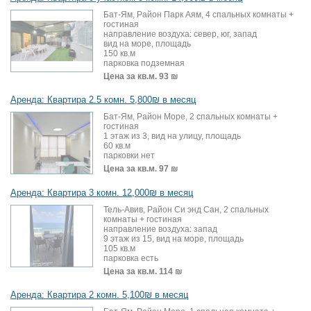
Бат-Ям, Район Парк Аям, 4 спальных комнаты +
гостиная
направление воздуха: север, юг, запад
вид на море, площадь
150 кв.м
парковка подземная
Цена за кв.м.
93 ₪
Аренда: Квартира 2.5 комн. 5,800₪ в месяц
Бат-Ям, Район Море, 2 спальных комнаты +
гостиная
1 этаж из 3, вид на улицу, площадь
60 кв.м
парковки нет
Цена за кв.м.
97 ₪
Аренда: Квартира 3 комн. 12,000₪ в месяц
Тель-Авив, Район Си энд Сан, 2 спальных
комнаты + гостиная
направление воздуха: запад
9 этаж из 15, вид на море, площадь
105 кв.м
парковка есть
Цена за кв.м.
114 ₪
Аренда: Квартира 2 комн. 5,100₪ в месяц