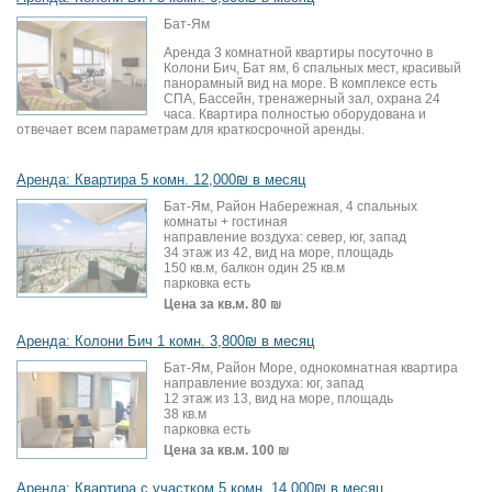
Бат-Ям
Аренда 3 комнатной квартиры посуточно в
Колони Бич, Бат ям, 6 спальных мест, красивый
панорамный вид на море. В комплексе есть
СПА, Бассейн, тренажерный зал, охрана 24
часа. Квартира полностью оборудована и
отвечает всем параметрам для краткосрочной аренды.
Аренда: Квартира 5 комн. 12,000₪ в месяц
Бат-Ям, Район Набережная, 4 спальных
комнаты + гостиная
направление воздуха: север, юг, запад
34 этаж из 42, вид на море, площадь
150 кв.м, балкон один 25 кв.м
парковка есть
Цена за кв.м.
80 ₪
Аренда: Колони Бич 1 комн. 3,800₪ в месяц
Бат-Ям, Район Море, однокомнатная квартира
направление воздуха: юг, запад
12 этаж из 13, вид на море, площадь
38 кв.м
парковка есть
Цена за кв.м.
100 ₪
Аренда: Квартира с участком 5 комн. 14,000₪ в месяц