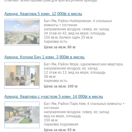
отвечает всем параметрам для краткосрочной аренды.
Аренда: Квартира 5 комн. 12,000₪ в месяц
Бат-Ям, Район Набережная, 4 спальных
комнаты + гостиная
направление воздуха: север, юг, запад
34 этаж из 42, вид на море, площадь
150 кв.м, балкон один 25 кв.м
парковка есть
Цена за кв.м.
80 ₪
Аренда: Колони Бич 1 комн. 3,800₪ в месяц
Бат-Ям, Район Море, однокомнатная квартира
направление воздуха: юг, запад
12 этаж из 13, вид на море, площадь
38 кв.м
парковка есть
Цена за кв.м.
100 ₪
Аренда: Квартира с участком 5 комн. 14,000₪ в месяц
Бат-Ям, Район Парк Аям, 4 спальных комнаты +
гостиная
направление воздуха: север, юг, запад
вид на море, площадь
150 кв.м
парковка подземная
Цена за кв.м.
93 ₪