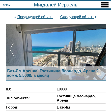
Мигдалей Исраель
עברית
Предыдущий
объект
Следующий
объект
Бат-Ям Аренда: Гостиница Леонардо, Арена 2
комн. 5,500₪ в месяц
ID:
19030
Гостиница Леонардо,
Тип объекта:
Арена
Город:
Бат-Ям